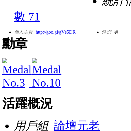
統計
數 71
個人主頁
http://goo.gl/gVs5DR
性別
男
勳章
活躍概況
用戶組
論壇元老