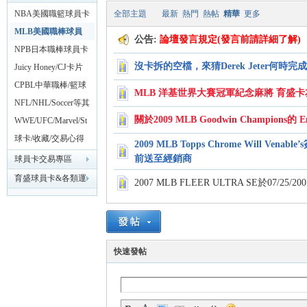
NBA美國職籃球員卡
全部主題
最新
熱門
熱帖
精華
更多
專區
MLB美國職棒球員
球
公告:
論壇發言規定(發言前請詳細了解)
卡專區
NPB日本職棒球員卡
沒卡拆的空檔，來猜Derek Jeter何時完成3
專區
Juicy Honey/CJ卡片
18禁AV專區
CPBL中華職棒/籃球
MLB 洋基世界大賽冠軍紀念麻將 育盛卡
球卡專區
NFL/NHL/Soccer等其
關於2009 MLB Goodwin Champions
他各類運動球員卡專
WWE/UFC/Marvel/St
區
arWars動漫影視卡專
球卡/收藏/交易心得
2009 MLB Topps Chrome Will Vena
區
分享區
前送至經銷商
球員卡交易專區
員
育盛球員卡&各類運
2007 MLB FLEER ULTRA SE於07/25
動討論區
快速發帖