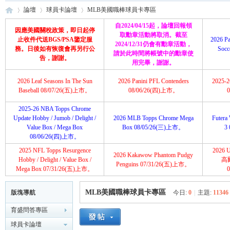
論壇
球員卡論壇
MLB美國職棒球員卡專區
自2024/04/15起，論壇回報領
因應美國關稅政策，即日起停
取勳章活動將取消。截至
止收件代送BGS/PSA鑒定服
2026 Pa
2024/12/31仍會有勳章活動，
務。日後如有恢復會再另行公
Soc
請於此時間將帳號中的勳章使
育
»
›
›
告，謝謝。
用完畢，謝謝。
2026 Leaf Seasons In The Sun
2026 Panini PFL Contenders
2025-26
Baseball 08/07/26(五)上市。
08/06/26(四)上市。
2025-26 NBA Topps Chrome
Update Hobby / Jumob / Delight /
2026 MLB Topps Chrome Mega
Futera 
Value Box / Mega Box
Box 08/05/26(三)上市。
3
08/06/26(四)上市。
2025 NFL Topps Resurgence
2026 U
2026 Kakawow Phantom Pudgy
盛
Hobby / Delight / Value Box /
高
Penguins 07/31/26(五)上市。
Mega Box 07/31/26(五)上市。
MLB美國職棒球員卡專區
版塊導航
今日:
0
|
主題:
11346
育盛問答專區
球員卡論壇