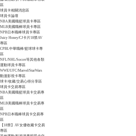
區
球員卡相關消息區
球員卡論壇
球
NBA美國職籃球員卡專區
MLB美國職棒球員卡專區
NPB日本職棒球員卡專區
Juicy Honey/CJ卡片18禁AV
專區
CPBL中華職棒/籃球球卡專
區
NFL/NHL/Soccer等其他各類
運動球員卡專區
WWE/UFC/Marvel/StarWars
動漫影視卡專區
員
球卡/收藏/交易心得分享區
球員卡交易專區
NBA美國職籃球員卡交易專
區
MLB美國職棒球員卡交易專
區
NPB日本職棒球員卡交易專
區
【18禁】AV女優收藏卡交易
專區