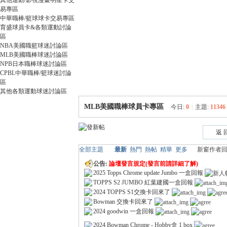
其他運動/影視漫畫明星卡交
卡
易專區
中華職棒/籃球球卡交易專區
育盛球員卡&各類運動討論
區
NBA美國職籃球迷討論區
MLB美國職棒球迷討論區
NPB日本職棒球迷討論區
CPBL中華職棒/籃球迷討論
區
其他各類運動球迷討論區
(球
MLB美國職棒球員卡專區
今日:
0
|
主題:
11346
返 
全部主題
最新
熱門
熱帖
精華
更多
新窗
作者
回
公告:
論壇發言規定(發言前請詳細了解)
2025 Topps Chrome update Jumbo 一盒回報
TOPPS S2 JUMBO 紅葉建國一盒回報
2024 TOPPS S1交換卡回來了
Bowman 交換卡回來了
星
2024 goodwin 一盒回報
2024 Bowman Chrome - Hobby盒 1 box