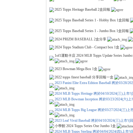
2025 Topps Heritage Baseball 2盒回報
2025 Topps Baseball Series 1 - Hobby Box 1盒回報
2025 Topps Baseball Series 1 - Jumbo Box 1盒回報
2024 PRIZM BASEBALL 2盒分享
2024 Topps Stadium Club - Compact box 1盒
卡)
1of1運動卡店 2024 MLB Topps Update Series Jum
2023 Bowman Mega Box 1盒
2022 topps finest baseball 分享回報一盒
2023 Panini Elite Extra Edition Baseball 將於
2024 MLB Topps Heritage 將於04/10/2024(三
2023 MLB Bowman Inception 將於03/23/2024
及
2024 MLB Topps Big League 將於03/27/2024
2023 Leaf Vivid Baseball 將於04/10/2024(三)
小學館 2024 Topps Series One Jumbo 1盒
2024 MLB Topps Sterling 將於04/04/2024(四