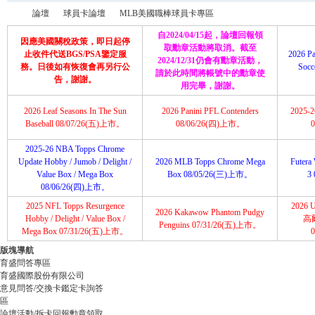
論壇
球員卡論壇
MLB美國職棒球員卡專區
自2024/04/15起，論壇回報領
因應美國關稅政策，即日起停
取勳章活動將取消。截至
止收件代送BGS/PSA鑒定服
2026 Pa
2024/12/31仍會有勳章活動，
務。日後如有恢復會再另行公
Soc
請於此時間將帳號中的勳章使
育
»
›
›
告，謝謝。
用完畢，謝謝。
2026 Leaf Seasons In The Sun
2026 Panini PFL Contenders
2025-26
Baseball 08/07/26(五)上市。
08/06/26(四)上市。
2025-26 NBA Topps Chrome
Update Hobby / Jumob / Delight /
2026 MLB Topps Chrome Mega
Futera 
Value Box / Mega Box
Box 08/05/26(三)上市。
3
08/06/26(四)上市。
2025 NFL Topps Resurgence
2026 U
2026 Kakawow Phantom Pudgy
盛
Hobby / Delight / Value Box /
高
Penguins 07/31/26(五)上市。
Mega Box 07/31/26(五)上市。
版塊導航
育盛問答專區
育盛國際股份有限公司
意見問答/交換卡鑑定卡詢答
區
論壇活動/拆卡回報勳章領取