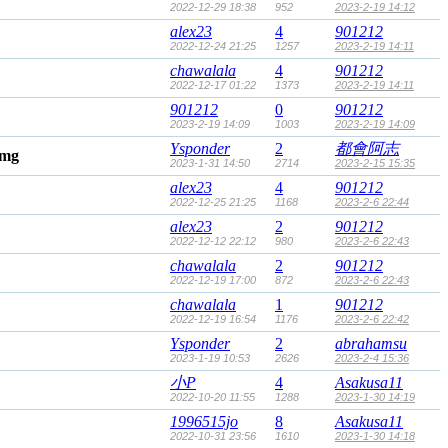
2022-12-29 18:38
952
2023-2-19 14:12
alex23
4
901212
2022-12-24 21:25
1257
2023-2-19 14:11
chawalala
4
901212
2022-12-17 01:22
1373
2023-2-19 14:11
901212
0
901212
2023-2-19 14:09
1003
2023-2-19 14:09
Ysponder
2
都會阿志
2023-1-31 14:50
2714
2023-2-15 15:35
alex23
4
901212
2022-12-25 21:25
1168
2023-2-6 22:44
alex23
2
901212
2022-12-12 22:12
980
2023-2-6 22:43
chawalala
2
901212
2022-12-19 17:00
872
2023-2-6 22:43
chawalala
1
901212
2022-12-19 16:54
1176
2023-2-6 22:42
Ysponder
2
abrahamsu
2023-1-19 10:53
2626
2023-2-4 15:36
小P
4
Asakusa11
2022-10-20 11:55
1288
2023-1-30 14:19
1996515jo
8
Asakusa11
2022-10-31 23:56
1610
2023-1-30 14:18