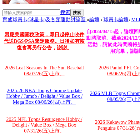
搜索
搜索
育盛球員卡(球星卡)及各類運動討論區
»
論壇
›
球員卡論壇
›
M
自2024/04/15起，論
因應美國關稅政策，即日起停止收件
動將取消。截至2024/12
代送BGS/PSA鑒定服務。日後如有恢
活動，請於此時間將帳
復會再另行公告，謝謝。
用完畢，謝謝
2026 Leaf Seasons In The Sun Baseball
2026 Panini PFL Co
08/07/26(五)上市。
08/06/26(四)
2025-26 NBA Topps Chrome Update
2026 MLB Topps Chrom
Hobby / Jumob / Delight / Value Box /
08/05/26(三)
Mega Box 08/06/26(四)上市。
2025 NFL Topps Resurgence Hobby /
2026 Kakawow Phant
Delight / Value Box / Mega Box
Penguins 07/31/2
07/31/26(五)上市。