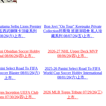
aitama Seibu Lions Premier
Bon Jovi "On Tour" Keepsake Private
on 埼玉西武獅隊卡頂級系列
Collection邦喬飛 巡迴演唱會 私人珍
/08/26(六)上市。
藏系列 08/07/26(五)上市。
ni Obsidian Soccer Hobby
2026-27 NHL Upper Deck MVP
ional 08/06/26(四)上市。
08/06/26(四)上市。
nini Select Road To FIFA
2025-26 Panini Select Road To FIFA
occer Blaster 08/01/26(六)
World Cup Soccer Hobby International
08/01/26(六)上市。
上市。
2026 MLB Topps Tribute 07/29/26(三)
pps Inception UEFA Club
ions 07/30/26(四)上市。
上市。