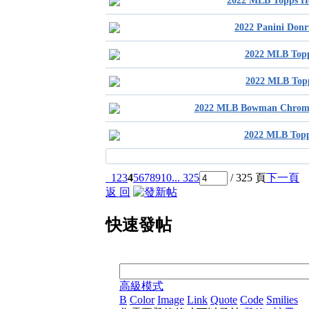
2022 MLB Topps
2022 Panini Do
2022 MLB To
2022 MLB To
2022 MLB Bowman Chrom
2022 MLB To
1
2
3
4
5
6
7
8
9
10
... 325
/ 325 頁
下一頁
返 回
快速發帖
高級模式
B
Color
Image
Link
Quote
Code
Smilies