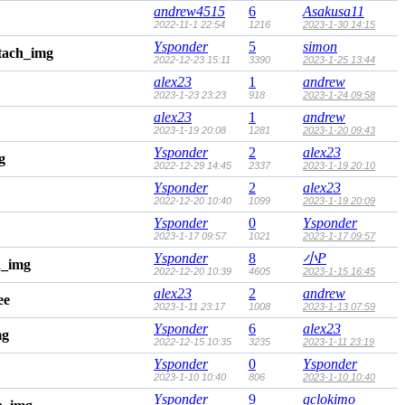
andrew4515
6
Asakusa11
2022-11-1 22:54
1216
2023-1-30 14:15
Ysponder
5
simon
2022-12-23 15:11
3390
2023-1-25 13:44
alex23
1
andrew
2023-1-23 23:23
918
2023-1-24 09:58
alex23
1
andrew
2023-1-19 20:08
1281
2023-1-20 09:43
Ysponder
2
alex23
2022-12-29 14:45
2337
2023-1-19 20:10
Ysponder
2
alex23
2022-12-20 10:40
1099
2023-1-19 20:09
Ysponder
0
Ysponder
2023-1-17 09:57
1021
2023-1-17 09:57
Ysponder
8
小P
2022-12-20 10:39
4605
2023-1-15 16:45
alex23
2
andrew
2023-1-11 23:17
1008
2023-1-13 07:59
Ysponder
6
alex23
2022-12-15 10:35
3235
2023-1-11 23:19
Ysponder
0
Ysponder
2023-1-10 10:40
806
2023-1-10 10:40
Ysponder
9
gclokimo