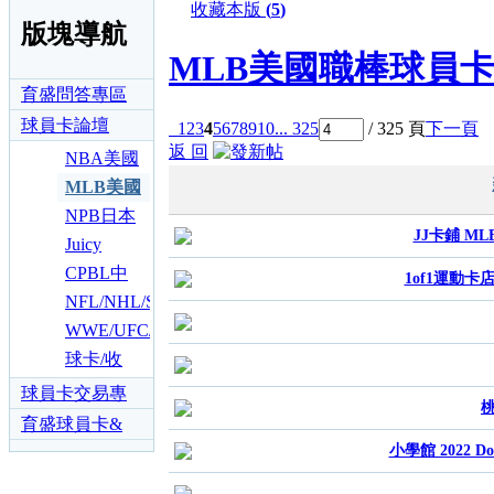
收藏本版
(
5
)
版塊導航
MLB美國職棒球員
育盛問答專區
球員卡論壇
1
2
3
4
5
6
7
8
9
10
... 325
/ 325 頁
下一頁
返 回
NBA美國
職籃球員
MLB美國
卡專區
職棒球員
NPB日本
JJ卡鋪 MLB 
卡專區
職棒球員
Juicy
卡專區
Honey/CJ
CPBL中
1of1運動卡店 2
卡片18禁
華職棒/籃
NFL/NHL/Soccer
AV專區
球球卡專
等其他各
WWE/UFC/Marvel/StarWars
區
類運動球
動漫影視
球卡/收
員卡專區
卡專區
藏/交易心
球員卡交易專
桃
得分享區
區
育盛球員卡&
小學館 2022 Donr
各類運動討論
區