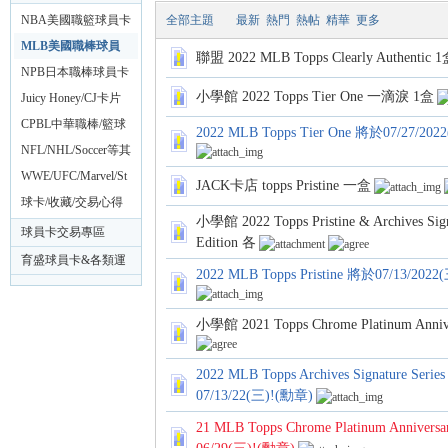
NBA美國職籃球員卡
全部主題
最新
熱門
熱帖
精華
更多
專區
MLB美國職棒球員
球
聯盟 2022 MLB Topps Clearly Authentic 
卡專區
NPB日本職棒球員卡
小學館 2022 Topps Tier One 一滴淚 1盒
專區
Juicy Honey/CJ卡片
18禁AV專區
CPBL中華職棒/籃球
2022 MLB Topps Tier One 將於07/2
球卡專區
NFL/NHL/Soccer等其
他各類運動球員卡專
WWE/UFC/Marvel/St
JACK卡店 topps Pristine 一盒
區
arWars動漫影視卡專
球卡/收藏/交易心得
小學館 2022 Topps Pristine & Archives Signa
區
分享區
球員卡交易專區
Edition 各
員
育盛球員卡&各類運
2022 MLB Topps Pristine 將於07/13
動討論區
小學館 2021 Topps Chrome Platinum Anniv
2022 MLB Topps Archives Signature Series 
07/13/22(三)!(勳章)
21 MLB Topps Chrome Platinum Anniver