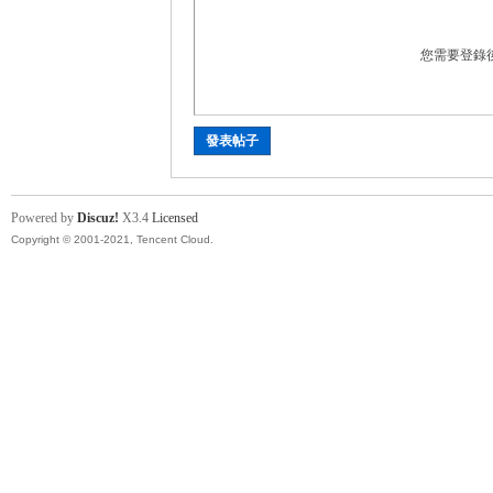
您需要登錄
運
發表帖子
Powered by
Discuz!
X3.4
Licensed
Copyright © 2001-2021, Tencent Cloud.
動