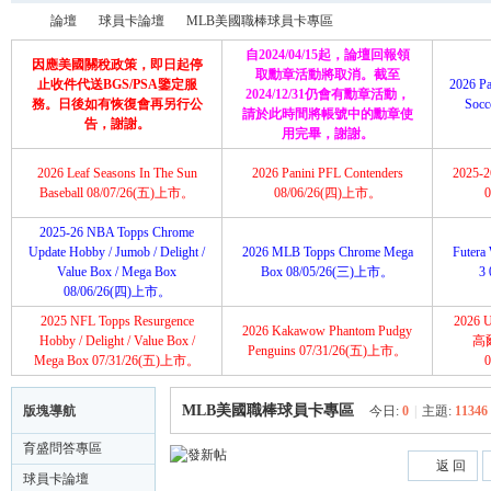
論壇
球員卡論壇
MLB美國職棒球員卡專區
自2024/04/15起，論壇回報領
因應美國關稅政策，即日起停
取勳章活動將取消。截至
止收件代送BGS/PSA鑒定服
2026 Pa
2024/12/31仍會有勳章活動，
務。日後如有恢復會再另行公
Soc
請於此時間將帳號中的勳章使
育
»
›
›
告，謝謝。
用完畢，謝謝。
2026 Leaf Seasons In The Sun
2026 Panini PFL Contenders
2025-26
Baseball 08/07/26(五)上市。
08/06/26(四)上市。
2025-26 NBA Topps Chrome
Update Hobby / Jumob / Delight /
2026 MLB Topps Chrome Mega
Futera 
Value Box / Mega Box
Box 08/05/26(三)上市。
3
08/06/26(四)上市。
2025 NFL Topps Resurgence
2026 U
2026 Kakawow Phantom Pudgy
盛
Hobby / Delight / Value Box /
高
Penguins 07/31/26(五)上市。
Mega Box 07/31/26(五)上市。
MLB美國職棒球員卡專區
版塊導航
今日:
0
|
主題:
11346
育盛問答專區
返 回
球員卡論壇