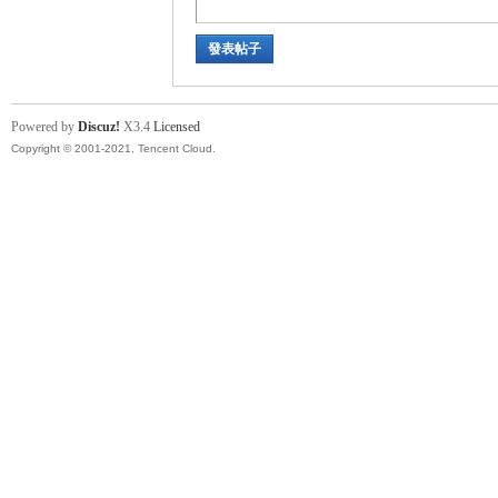
發表帖子
運
Powered by
Discuz!
X3.4
Licensed
Copyright © 2001-2021, Tencent Cloud.
動