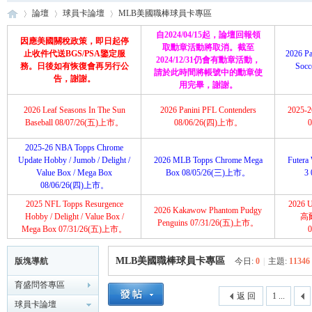
論壇
球員卡論壇
MLB美國職棒球員卡專區
自2024/04/15起，論壇回報領
因應美國關稅政策，即日起停
取勳章活動將取消。截至
止收件代送BGS/PSA鑒定服
2026 Pa
2024/12/31仍會有勳章活動，
務。日後如有恢復會再另行公
Soc
請於此時間將帳號中的勳章使
育
»
›
›
告，謝謝。
用完畢，謝謝。
2026 Leaf Seasons In The Sun
2026 Panini PFL Contenders
2025-26
Baseball 08/07/26(五)上市。
08/06/26(四)上市。
2025-26 NBA Topps Chrome
Update Hobby / Jumob / Delight /
2026 MLB Topps Chrome Mega
Futera 
Value Box / Mega Box
Box 08/05/26(三)上市。
3
08/06/26(四)上市。
2025 NFL Topps Resurgence
2026 U
2026 Kakawow Phantom Pudgy
盛
Hobby / Delight / Value Box /
高
Penguins 07/31/26(五)上市。
Mega Box 07/31/26(五)上市。
MLB美國職棒球員卡專區
版塊導航
今日:
0
|
主題:
11346
育盛問答專區
返 回
1 ...
球員卡論壇