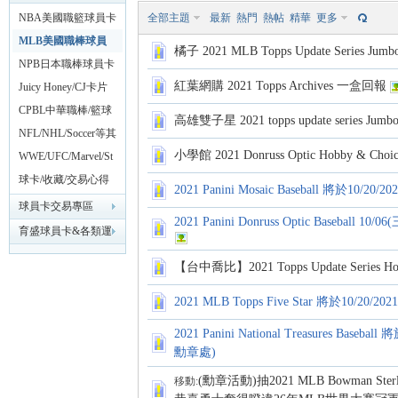
NBA美國職籃球員卡
全部主題
最新
熱門
熱帖
精華
更多
專區
MLB美國職棒球員
球
橘子 2021 MLB Topps Update Series Jum
卡專區
NPB日本職棒球員卡
紅葉網購 2021 Topps Archives 一盒回報
專區
Juicy Honey/CJ卡片
18禁AV專區
CPBL中華職棒/籃球
高雄雙子星 2021 topps update series J
球卡專區
NFL/NHL/Soccer等其
小學館 2021 Donruss Optic Hobby & Cho
他各類運動球員卡專
WWE/UFC/Marvel/St
區
arWars動漫影視卡專
球卡/收藏/交易心得
2021 Panini Mosaic Baseball 將於10
區
分享區
球員卡交易專區
2021 Panini Donruss Optic Baseball 10
員
育盛球員卡&各類運
動討論區
【台中喬比】2021 Topps Update Series H
2021 MLB Topps Five Star 將於10/2
2021 Panini National Treasures Base
勳章處)
(勳章活動)抽2021 MLB Bowman Sterl
移動: