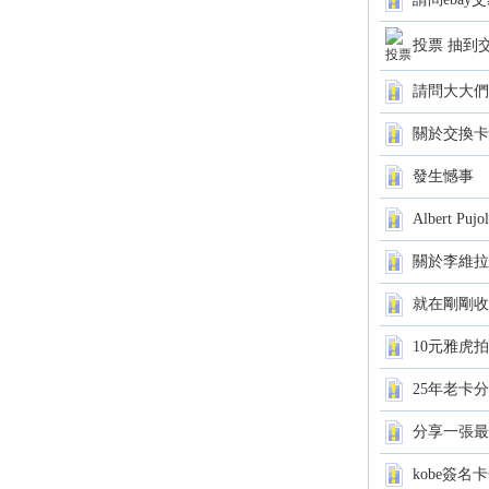
卡
投票 抽到
請問大大們
關於交換卡
發生憾事
Albert P
(球
關於李維拉
就在剛剛收
10元雅虎
25年老卡
分享一張最近
星
kobe簽名