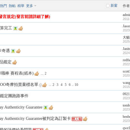
新窗
熱門
熱帖
精華
更多
作者
admi
發言規定(發言前請詳細了解)
2011
Jaso
算完工
2023
大貓
2025
Janit
換卡奇遇
2024
redfi
真品鑑定
2022
scot
華職棒 賽程表(紙本)
...
2
2020
wan
AHOO奇摩拍賣棄標名單
...
2
3
4
5
6
..
10
2015
0921
鑑定團跑路事件
2023
tomh
uthenticity Guarantee
2023
benb
 Authenticity Guarantee被判定為訂製卡
2023
qwe
y交易的評價給予問題