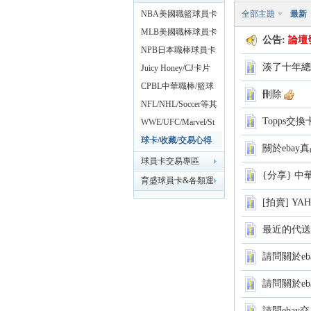
NBA美國職籃球員卡
全部主題
最新
專區
MLB美國職棒球員卡
球
公告:
論壇
專區
NPB日本職棒球員卡
湊了十年總
專區
Juicy Honey/CJ卡片
18禁AV專區
CPBL中華職棒/籃球
刪除
球卡專區
NFL/NHL/Soccer等其
Topps交
他各類運動球員卡專
WWE/UFC/Marvel/St
區
arWars動漫影視卡專
球卡/收藏/交易心得
關於ebay
區
分享區
球員卡交易專區
{分享} 中
員
育盛球員卡&各類運
動討論區
[拍賣] Y
最近的代送
請問關於ebay A
請問關於ebay
請問eba