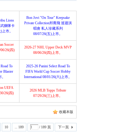
Bon Jovi "On Tour" Keepsake
ibu Lions
Private Collection邦喬飛 巡迴演
埼玉西武獅隊卡
唱會 私人珍藏系列
(六)上市。
08/07/26(五)上市。
an Soccer
2026-27 NHL Upper Deck MVP
8/06/26(四)
08/06/26(四)上市。
t Road To
2025-26 Panini Select Road To
r Blaster
FIFA World Cup Soccer Hobby
上市。
International 08/01/26(六)上市。
tion UEFA
2026 MLB Topps Tribute
/30/26(四)
07/29/26(三)上市。
收藏本版
10
... 189
/ 189 頁
下一頁