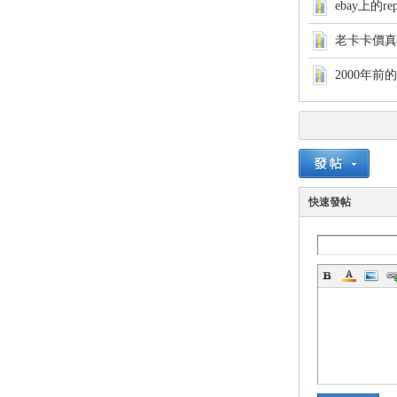
ebay上的rep
老卡卡價真
2000年前
各
快速發帖
類