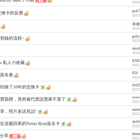
2024
jack
交換卡的反應
2013
布徠
2015
gohy
登錄的流程~
2023
alex
2014
KM
ujols 私人小收藏
2021
654
簽名會
2023
fred
到換了10年的交換卡
2022
wow
拍賣競標，竟然被代賣說賣家不賣了
2021
aaam
分享，照片多請見諒!
2021
der0
送鑑回來的Nolan Ryan簽名卡
2022
kkma
卡分享
2021