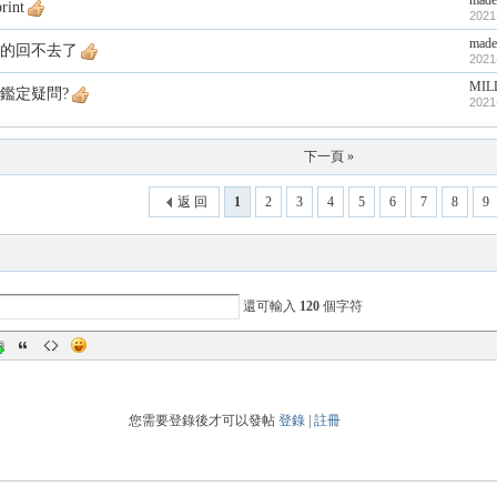
made
rint
2021
made
的回不去了
2021
MIL
的鑑定疑問?
2021
下一頁 »
返 回
1
2
3
4
5
6
7
8
9
還可輸入
120
個字符
您需要登錄後才可以發帖
登錄
|
註冊