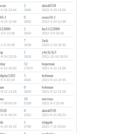
escue
2
akira0518
-5-25 23:44
3468
2022-9-29 19:00
16-1
0
uouo16-1
-4-23 12:48
2692
2022-4-23 12:48
1122000
2
lin11122000
-3-5 12:38
2554
2022-3-9 20:42
7
Jack
-1-9 15:49
3439
2022-2-19 18:32
mp
1
y4y3y3y3
-9-24 23:29
2626
2021-10-18 18:03
rlay
52
hopeman
-6-14 20:50
17670
2021-9-22 12:58
ndipity1202
5
bobman
-5-4 22:18
3425
2021-9-13 22:45
man
0
bobman
-9-12 13:28
2509
2021-9-12 13:28
ous
10
nervous
-7-30 00:24
5338
2021-9-3 22:40
a0518
0
akira0518
-8-31 00:24
2322
2021-8-31 00:24
ple
1
islapple
-6-19 15:19
2790
2021-7-11 03:04