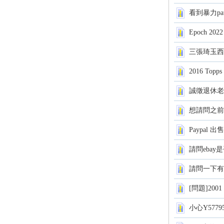
看到暴力pa
Epoch 2022
三張琦玉西
2016 T
卡)
誠徵退休老將A
想請問之前
Paypal 出售
請問ebay
請問一下有
及
[問題]2001 
小心Y577