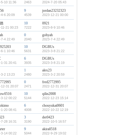
-5-10 11:36
2463
2024-7-20 05:43
756
9
jordan23232323
-4-6 20:09
4539
2023-12-21 00:00
德
10
0921
-11-21 00:23
7222
2023-8-9 10:46
ah
0
gohyah
-7-4 22:49
2040
2023-7-4 22:49
6925203
10
DGBUs
-6-1 10:46
5631
2023-3-8 21:22
C
6
DGBUs
-1-31 20:41
3935
2023-3-8 21:19
1
alex23
-3-2 13:23
2480
2023-3-2 20:59
2772995
0
fred2772995
-12-31 20:07
2471
2022-12-31 20:07
ow0516
10
qilin2008
-3-12 00:22
5144
2022-12-23 15:14
okimo
6
chouyukai0601
-1-20 08:41
4008
2022-10-22 12:19
423
3
der0423
-7-28 16:31
3190
2022-10-5 16:57
rter
9
akira0518
-3-14 00:22
5044
2022-9-29 19:02