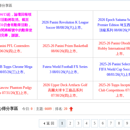
搜
得分享區
/04/15起，論壇回報領
章活動將取消。截至
2026 Epoch Saitama Se
2026 Panini Revolution K League
12/31仍會有勳章活動，
Premier Edition 
Soccer 08/08/26(六)上市。
索
時間將帳號中的勳章使
頂級系列 08/08/26
用完畢，謝謝。
2025-26 Panini Obsidi
anini PFL Contenders
2025-26 Panini Prizm Basketball
Hobby International 0
/06/26(四)上市。
08/06/26(四)上市。
上市。
2025-26 Panini Selec
B Topps Chrome Mega
Futera World Football FX Series
FIFA World Cup Socce
08/05/26(三)上市。
3 08/01/26(六)上市。
08/01/26(六)
2026 Upper Deck Artifacts Golf
2025-26 Topps Incep
kawow Phantom Pudgy
高爾夫球卡工藝品系列
Club Competitions 07
ns 07/31/26(五)上市。
07/30/26(四)上市。
上市。
心得分享區
今日:
0
|
主題:
6609
|
排名:
20
返 回
1
2
3
4
5
6
7
8
9