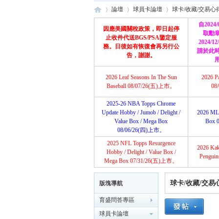
論壇
球員卡論壇
球卡/收藏/交易心
自2024
因應美國關稅政策，即日起停
取勳
止收件代送BGS/PSA鑒定服
2024/
務。日後如有恢復會再另行公
請於此
育
»
›
›
告，謝謝。
2026 Leaf Seasons In The Sun
2026 P
Baseball 08/07/26(五)上市。
08
2025-26 NBA Topps Chrome
Update Hobby / Jumob / Delight /
2026 ML
Value Box / Mega Box
Box 
08/06/26(四)上市。
2025 NFL Topps Resurgence
2026 Ka
盛
Hobby / Delight / Value Box /
Pengui
Mega Box 07/31/26(五)上市。
球卡/收藏/交易
版塊導航
育盛問答專區
球員卡論壇