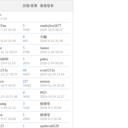
回復/查看
最後發表
n
-1-19
nYan
5
stanleyhsu5677
-7-21 15:19
3705
2025-10-6 00:27
0
大貓
-9-10 21:49
891
2025-9-10 21:49
or
5
Janitor
-11-12 20:07
2786
2025-3-10 16:29
eld609
1
paihsi
-10-4 11:19
2875
2025-2-24 00:26
t1213a
44
scott1213a
-12-27 20:37
5665
2024-11-24 14:43
gcw
227
nenism
-10-5 10:57
44681
2024-11-19 10:33
4
0921
-12-15 21:46
3055
2024-10-31 11:57
uang
3
侯律呈
-1-24 21:12
3182
2024-9-3 16:39
en
1
侯律呈
-3-27 15:08
2992
2024-9-3 16:36
123
1
spidercat0228