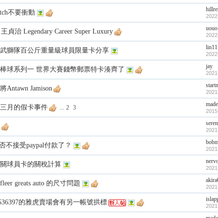
hillr
tch不要衝動
2022
uouo
 王貞治 Legendary Career Super Luxury
2022
lin1
武獅隊百公斤重量級球員限量卡分享
2022
jay
opps 棒球系列一 世界大賽錢幣郵票特卡湊齊了
2021
start
ntawn Jamison
2021
made
三月的假卡事件
...
2
3
2015
sere
2021
bob
是否不接受paypal付款了？
2021
nerv
關球員卡的關稅計算
2021
akir
fleer greats auto 的尺寸問題
2021
islap
9536397的雅虎賣場會有另一帳號拱標
2021