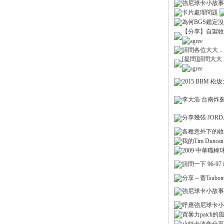
強尼球卡小故事
卡片處理問題
為何BGS鑑定
【分享】自製收藏卡 
請問各位大大， 
[提問]請問大大 MJ 
卡)
2015 BBM 松
李大浩 台南炸
分享幾張 JORDA
各種意外下的收
我的Tim Duncan 
2009 中華職
請問一下 96-97 fle
分享～蕾Tsubomi
及
強尼球卡小故事
呼應強尼球卡小
買暴力patch的