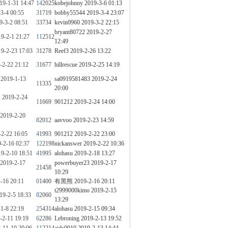
19-1-31 14:47
14
2025
kobejohnny
2019-3-6 01:13
3-4 00:55
3
1719
bobby55544
2019-3-4 23:07
9-3-2 08:51
3
3734
kevin0960
2019-3-2 22:15
bryant80722
2019-2-27
9-2-1 21:27
11
2512
12:49
9-2-23 17:03
3
1278
Reef3
2019-2-26 13:22
-2-22 21:12
3
1677
hillrescue
2019-2-25 14:19
2019-1-13
sa0919581483
2019-2-24
1
1335
20:00
1
2019-2-24
1
1669
901212
2019-2-24 14:00
2019-2-20
8
2012
aavvoo
2019-2-23 14:59
-2-22 16:05
4
1993
901212
2019-2-22 23:00
-2-16 02:37
12
2198
nickanswer
2019-2-22 10:36
9-2-10 18:51
4
1995
alohasu
2019-2-18 13:27
2019-2-17
powerbuyer23
2019-2-17
2
1458
10:29
-16 20:11
0
1400
有黑熊
2019-2-16 20:11
t2999000kimo
2019-2-15
19-2-5 18:33
8
2060
13:29
1-8 22:19
25
4314
alohasu
2019-2-15 09:34
-2-11 19:19
6
2286
Lebroning
2019-2-13 19:52