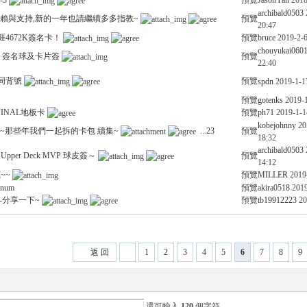
3
預覽
JasonYan
2018
archibald0503
賴與支持,新的一年也請繼續多多指教~
預覽
20:47
涯4672K簽名卡！
預覽
bruce
2019-2-6
chouyukai060
 簽名球及卡片簽
預覽
22:40
張同背號
預覽
spdn
2019-1-1
預覽
gotenks
2019-1
 FINAL地板卡
預覽
ph71
2019-1-1
kobejohnny
20
~那些年我們一起拆的卡包 續集~
...
2
3
預覽
18:32
archibald0503
Upper Deck MVP 球皮簽～
預覽
14:12
~~
預覽
MILLER
2019
tinum
預覽
akira0518
2019
-分享一下~
預覽
tb19912223
20
返 回
1
2
3
4
5
6
7
8
9
還可輸入
120
個字符