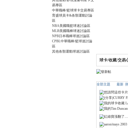
其他運動/影視漫畫明星卡交
卡
易專區
中華職棒/籃球球卡交易專區
育盛球員卡&各類運動討論
區
NBA美國職籃球迷討論區
MLB美國職棒球迷討論區
NPB日本職棒球迷討論區
CPBL中華職棒/籃球迷討論
區
其他各類運動球迷討論區
(球
球卡/收藏/交易
全部主題
最新
想請問這些卡片
(分享)CURRY P
我的球卡收藏 Last
我的Tim Duncan 
紅綠寶漲翻了....
星
aaron/mays 2003 