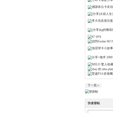
小特卡湊套分享-
感謝各位卡友信
[分享]火箭人生
李大浩及孫兒葉
各
(分享)kg的幾
97 SPX
請問Jordan MJ
強尼球卡小故事
分享+徵求 2000 
MELO 驚人收藏
ebay 的 ultra pla
育盛PSA首發團
類
下一頁 »
快速發帖