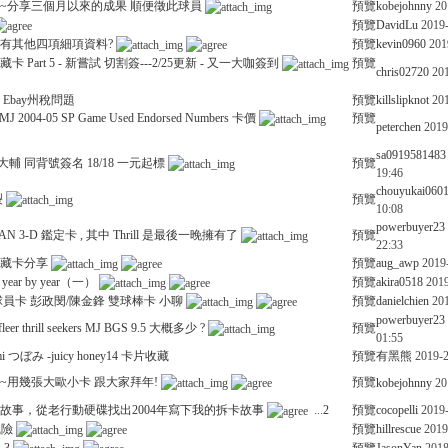
~分享三個月以來的成果 順便徵此球員
預覽
kobejohnny
20
預覽
DavidLu
2019-
沒有其他四項細項資料?
預覽
kevin0960
201
Part 5 - 新嘗試 切割簽---2/25更新 - 又一大咖簽到
預覽
chris02720
201
Ebay州稅問題
預覽
killslipknot
201
2004-05 SP Game Used Endorsed Numbers 卡價
預覽
peterchen
2019
sa0919581483
坂大輔 同背號簽名 18/18 一元起標
預覽
19:46
chouyukai060
裂
預覽
10:08
powerbuyer23
N 3-D 鑑定卡 , 其中 Thrill 是最後一晚擁有了
預覽
22:33
藏卡分享
預覽
aug_awp
2019
year by year（一）
預覽
akira0518
2019
棒球員卡 彭政閔/陳金鋒 雙球棒卡 小聊
預覽
danielchien
201
powerbuyer23
er thrill seekers MJ BGS 9.5 大概多少 ?
預覽
01:55
 つぼみ -juicy honey14 卡片收藏
預覽
有黑熊
2019-2
~用幾張大歐小卡 跟大家拜年!
預覽
kobejohnny
20
故事，從老行動硬碟找出2004年寫下我的拆卡故事
...
2
預覽
cocopelli
2019-
風險
預覽
hillrescue
2019