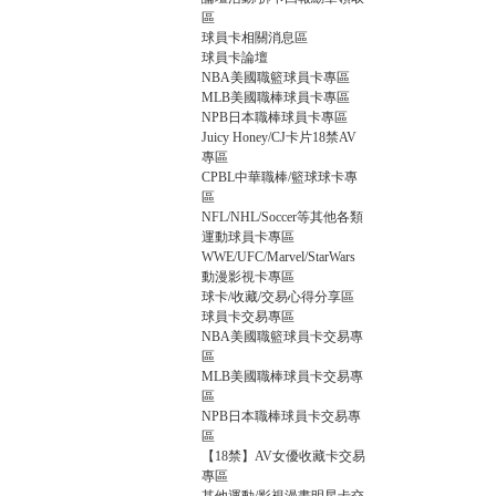
區
球員卡相關消息區
球員卡論壇
球
NBA美國職籃球員卡專區
MLB美國職棒球員卡專區
NPB日本職棒球員卡專區
Juicy Honey/CJ卡片18禁AV
專區
CPBL中華職棒/籃球球卡專
區
NFL/NHL/Soccer等其他各類
運動球員卡專區
WWE/UFC/Marvel/StarWars
動漫影視卡專區
員
球卡/收藏/交易心得分享區
球員卡交易專區
NBA美國職籃球員卡交易專
區
MLB美國職棒球員卡交易專
區
NPB日本職棒球員卡交易專
區
【18禁】AV女優收藏卡交易
專區