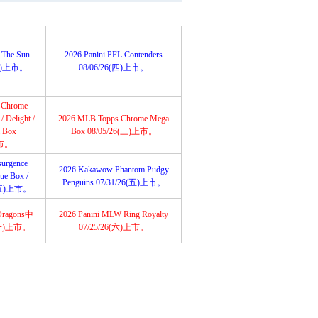
 The Sun
2026 Panini PFL Contenders
6(五)上市。
08/06/26(四)上市。
 Chrome
 Delight /
2026 MLB Topps Chrome Mega
a Box
Box 08/05/26(三)上市。
上市。
urgence
2026 Kakawow Phantom Pudgy
lue Box /
Penguins 07/31/26(五)上市。
6(五)上市。
Dragons中
2026 Panini MLW Ring Royalty
(一)上市。
07/25/26(六)上市。