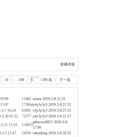
收藏本版
10
... 189
/ 189 頁
下一頁
 19:09
1
1483
simon
2019-3-8 22:35
 15:07
17
2064
y4y3y3y3
2019-3-8 21:22
-3-7 16:24
8
1892
y4y3y3y3
2019-3-8 21:21
-2-20 01:32
7
2377
y4y3y3y3
2019-3-8 21:17
jalenrose0911
2019-3-8
-2-21 13:14
21
4835
17:09
-3-5 13:47
2
1650
rahimking
2019-3-6 16:55