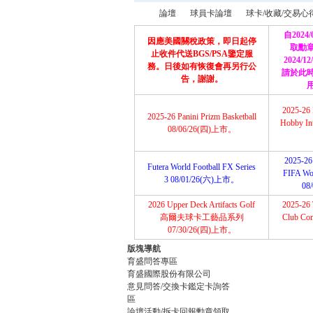
論壇
球員卡論壇
球卡/收藏/交易心
自2024
因應美國關稅政策，即日起停
取勳
止收件代送BGS/PSA鑒定服
2024/
務。日後如有恢復會再另行公
請於此
育
»
›
›
告，謝謝。
2025-26 
2025-26 Panini Prizm Basketball
Hobby Int
08/06/26(四)上市。
2025-26 
Futera World Football FX Series
FIFA Wor
3 08/01/26(六)上市。
08
2026 Upper Deck Artifacts Golf
2025-26 
盛
高爾夫球卡工藝品系列
Club Com
07/30/26(四)上市。
版塊導航
育盛問答專區
育盛國際股份有限公司
意見問答/交換卡鑑定卡詢答
區
論壇活動/拆卡回報勳章領取