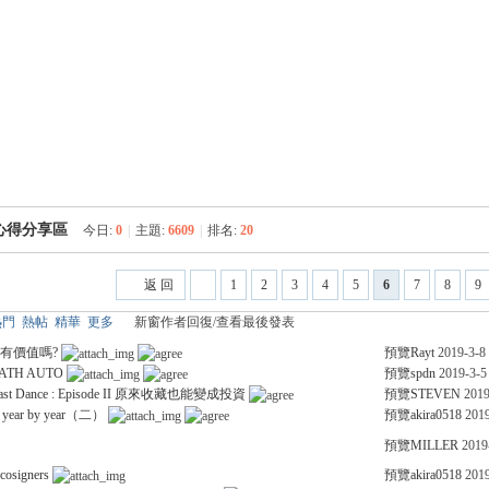
心得分享區
今日:
0
|
主題:
6609
|
排名:
20
返 回
1
2
3
4
5
6
7
8
9
熱門
熱帖
精華
更多
新窗
作者
回復/查看
最後發表
有價值嗎?
預覽
Rayt
2019-3-8
ATH AUTO
預覽
spdn
2019-3-5
 Dance : Episode II 原來收藏也能變成投資
預覽
STEVEN
2019
year by year（二）
預覽
akira0518
2019
預覽
MILLER
2019
cosigners
預覽
akira0518
2019