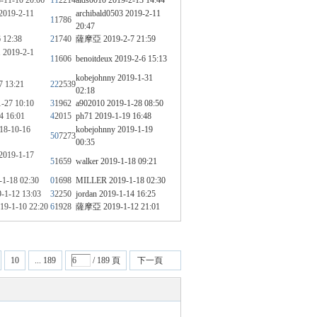
-11-10 20:06
11
2214
aids0010
2019-2-13 14:44
2019-2-11
archibald0503
2019-2-11
1
1786
20:47
 12:38
2
1740
薩摩亞
2019-2-7 21:59
1
2019-2-1
1
1606
benoitdeux
2019-2-6 15:13
kobejohnny
2019-1-31
7 13:21
22
2539
02:18
-27 10:10
3
1962
a902010
2019-1-28 08:50
4 16:01
4
2015
ph71
2019-1-19 16:48
18-10-16
kobejohnny
2019-1-19
50
7273
00:35
2019-1-17
5
1659
walker
2019-1-18 09:21
-1-18 02:30
0
1698
MILLER
2019-1-18 02:30
-1-12 13:03
3
2250
jordan
2019-1-14 16:25
19-1-10 22:20
6
1928
薩摩亞
2019-1-12 21:01
10
... 189
/ 189 頁
下一頁