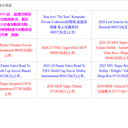
搜
得分享區
/04/15起，論壇回報領
Bon Jovi "On Tour" Keepsake
章活動將取消。截至
Private Collection邦喬飛 巡迴演
2026 Leaf Seasons In
12/31仍會有勳章活動，
唱會 私人珍藏系列
Baseball 08/07/2
索
時間將帳號中的勳章使
08/07/26(五)上市。
用完畢，謝謝。
2025-26 NBA Topps
Panini Obsidian Soccer
2026-27 NHL Upper Deck MVP
Update Hobby / Jumob /
ernational 08/06/26(四)
08/06/26(四)上市。
Value Box / Meg
上市。
08/06/26(四)
Panini Select Road To
2025-26 Panini Select Road To
2025 NFL Topps Res
ld Cup Soccer Blaster
FIFA World Cup Soccer Hobby
Hobby / Delight / Va
/01/26(六)上市。
International 08/01/26(六)上市。
Mega Box 07/31/2
Topps Inception UEFA
2026 MLB Topps Tribute
2026 BBM Chunichi 
petitions 07/30/26(四)
07/29/26(三)上市。
日龍隊卡 07/27/26
上市。