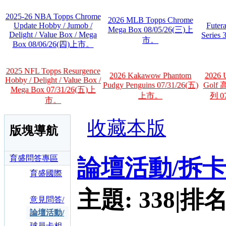
2025-26 NBA Topps Chrome
2026 MLB Topps Chrome
Update Hobby / Jumob /
Futer
Mega Box 08/05/26(三)上
Delight / Value Box / Mega
Series
市。
Box 08/06/26(四)上市。
2025 NFL Topps Resurgence
2026 Kakawow Phantom
2026 U
Hobby / Delight / Value Box /
Pudgy Penguins 07/31/26(五)
Gol
Mega Box 07/31/26(五)上
上市。
列 0
市。
收藏本版
版塊導航
育盛問答專區
論壇活動/拆
育盛國際
股份有限
主題:
338
|
排名
公司
意見問答/
交換卡鑑
論壇活動/
定卡詢答
拆卡回報
球員卡相