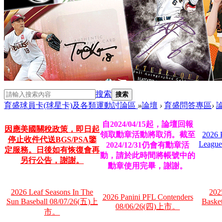
搜索
搜索
育盛球員卡(球星卡)及各類運動討論區
»
論壇
›
育盛問答專區
›
自2024/04/15起，論壇回報
因應美國關稅政策，即日起
領取勳章活動將取消。截至
2026 
停止收件代送BGS/PSA鑒
League
2024/12/31仍會有勳章活
定服務。日後如有恢復會再
動，請於此時間將帳號中的
另行公告，謝謝。
勳章使用完畢，謝謝。
2026 Leaf Seasons In The
202
2026 Panini PFL Contenders
Sun Baseball 08/07/26(五)上
Baske
08/06/26(四)上市。
市。