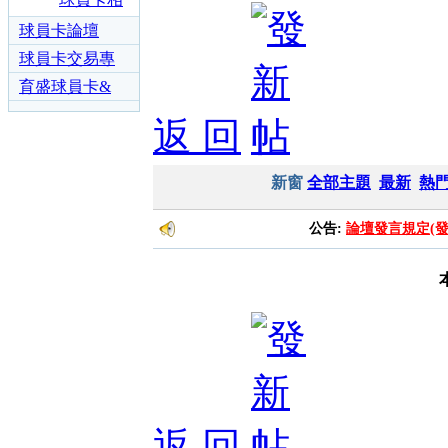
區
勳章領取
關消息區
球員卡論壇
區
球員卡交易專
區
育盛球員卡&
各類運動討論
返 回
區
新窗
全部主題
最新
熱
公告:
論壇發言規定(
返 回