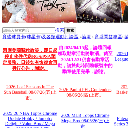
搜索
搜索
育盛球員卡(球星卡)及各類運動討論區
»
論壇
›
育盛問答專區
›
自2024/04/15起，論壇回報
因應美國關稅政策，即日起
領取勳章活動將取消。截至
2026 
停止收件代送BGS/PSA鑒
League
2024/12/31仍會有勳章活
定服務。日後如有恢復會再
動，請於此時間將帳號中的
另行公告，謝謝。
勳章使用完畢，謝謝。
2026 Leaf Seasons In The
202
2026 Panini PFL Contenders
Sun Baseball 08/07/26(五)上
Baske
08/06/26(四)上市。
市。
2025-26 NBA Topps Chrome
2026 MLB Topps Chrome
Update Hobby / Jumob /
Futer
Mega Box 08/05/26(三)上
Delight / Value Box / Mega
Series
市。