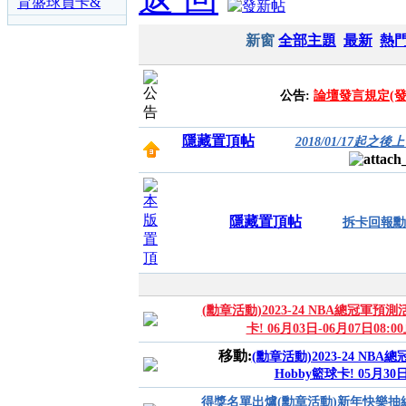
區
育盛球員卡&
各類運動討論
新窗
全部主題
最新
熱
區
公告:
論壇發言規定(
隱藏置頂帖
2018/01/17起
隱藏置頂帖
拆卡回報勳
(勳章活動)2023-24 NBA總冠軍預測活動
卡! 06月03日-06月07日08:0
移動:
(勳章活動)2023-24 NBA總
Hobby籃球卡! 05月30日
得獎名單出爐(勳章活動)新年快樂抽綠寶-2