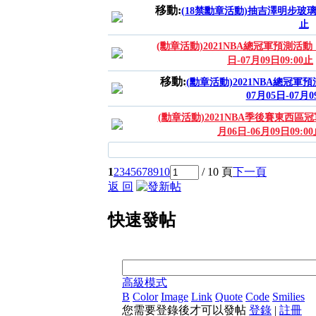
移動:
(18禁勳章活動)抽吉澤明步玻璃框簽
止
(勳章活動)2021NBA總冠軍預測活動，抽R
日-07月09日09:00止
移動:
(勳章活動)2021NBA總冠軍預測活
07月05日-07月0
(勳章活動)2021NBA季後賽東西區冠軍
月06日-06月09日09:0
1
2
3
4
5
6
7
8
9
10
/ 10 頁
下一頁
返 回
快速發帖
高級模式
B
Color
Image
Link
Quote
Code
Smilies
您需要登錄後才可以發帖
登錄
|
註冊