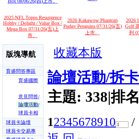
Box 08/06/26(四)上市。
2025 NFL Topps Resurgence
2026 Kakawow Phantom
2026 U
Hobby / Delight / Value Box /
Pudgy Penguins 07/31/26(五)
Gol
Mega Box 07/31/26(五)上
上市。
列 0
市。
收藏本版
版塊導航
育盛問答專區
論壇活動/拆
育盛國際
股份有限
主題:
338
|
排名
公司
意見問答/
交換卡鑑
論壇活動/
定卡詢答
拆卡回報
球員卡相
1
2
3
4
5
6
7
8
9
10
/
區
勳章領取
關消息區
球員卡論壇
區
球員卡交易專
返 回