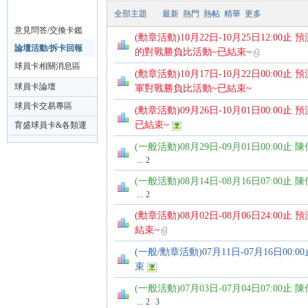
司
全部主題
最新
熱門
熱帖
精華
更多
意見問答/交換卡鑑
(勳章活動)10月22日-10月25日12:0
球
定卡詢答區
論壇活動/拆卡回報
的對戰勝負比活動~已結束~
勳章領取區
球員卡相關消息區
(勳章活動)10月17日-10月22日00:0
球員卡論壇
軍對戰勝負比活動~已結束~
球員卡交易專區
(勳章活動)09月26日-10月01日00:00
已結束~
育盛球員卡&各類運
動討論區
(一般活動)08月29日-09月01日00:00止
...
2
員
(一般活動)08月14日-08月16日07:00止
...
2
(勳章活動)08月02日-08月06日24:0
結束~
(一般/勳章活動)07月11日-07月16日00
束
(一般活動)07月03日-07月04日07:00
...
2
3