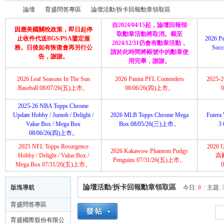
論壇
育盛問答專區
論壇活動/拆卡回報勳章領取區
自2024/04/15起，論壇回報領
因應美國關稅政策，即日起停
取勳章活動將取消。截至
止收件代送BGS/PSA鑒定服
2026 Pa
2024/12/31仍會有勳章活動，
務。日後如有恢復會再另行公
Soc
請於此時間將帳號中的勳章使
育
»
›
›
告，謝謝。
用完畢，謝謝。
2026 Leaf Seasons In The Sun
2026 Panini PFL Contenders
2025-26
Baseball 08/07/26(五)上市。
08/06/26(四)上市。
2025-26 NBA Topps Chrome
Update Hobby / Jumob / Delight /
2026 MLB Topps Chrome Mega
Futera 
Value Box / Mega Box
Box 08/05/26(三)上市。
3
08/06/26(四)上市。
2025 NFL Topps Resurgence
2026 U
2026 Kakawow Phantom Pudgy
盛
Hobby / Delight / Value Box /
高
Penguins 07/31/26(五)上市。
Mega Box 07/31/26(五)上市。
論壇活動/拆卡回報勳章領取區
版塊導航
今日:
0
|
主題:
育盛問答專區
育盛國際股份有限公