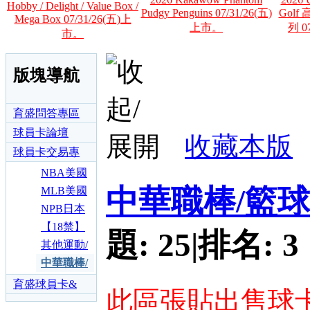
Hobby / Delight / Value Box /
Pudgy Penguins 07/31/26(五)
Gol
Mega Box 07/31/26(五)上
上市。
列 0
市。
版塊導航
育盛問答專區
球員卡論壇
收藏本版
球員卡交易專
區
NBA美國
中華職棒/籃
職籃球員
MLB美國
卡交易專
職棒球員
NPB日本
區
卡交易專
職棒球員
【18禁】
題:
25
|
排名:
3
區
卡交易專
AV女優收
其他運動/
區
藏卡交易
影視漫畫
中華職棒/
專區
明星卡交
籃球球卡
育盛球員卡&
此區張貼出售球
易專區
交易專區
各類運動討論