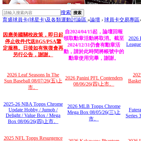
搜索
搜索
育盛球員卡(球星卡)及各類運動討論區
»
論壇
›
球員卡交易專區
›
自2024/04/15起，論壇回報
因應美國關稅政策，即日起
領取勳章活動將取消。截至
2026 
停止收件代送BGS/PSA鑒
League
2024/12/31仍會有勳章活
定服務。日後如有恢復會再
動，請於此時間將帳號中的
另行公告，謝謝。
勳章使用完畢，謝謝。
2026 Leaf Seasons In The
202
2026 Panini PFL Contenders
Sun Baseball 08/07/26(五)上
Baske
08/06/26(四)上市。
市。
2025-26 NBA Topps Chrome
2026 MLB Topps Chrome
Update Hobby / Jumob /
Futer
Mega Box 08/05/26(三)上
Delight / Value Box / Mega
Series
市。
Box 08/06/26(四)上市。
2025 NFL Topps Resurgence
2026 Kakawow Phantom
2026 U