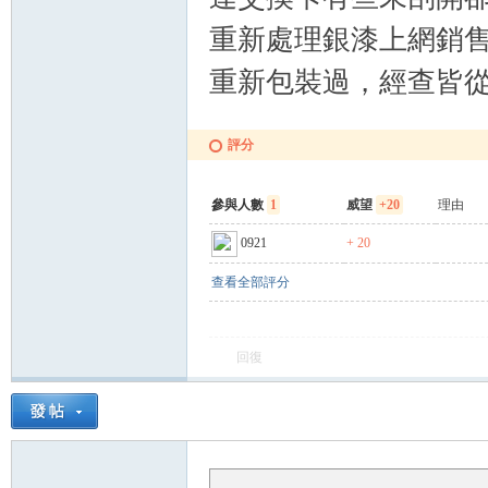
卡
重新處理銀漆上網銷售
重新包裝過，經查皆從
評分
參與人數
1
威望
+20
理由
(球
0921
+ 20
查看全部評分
回復
星