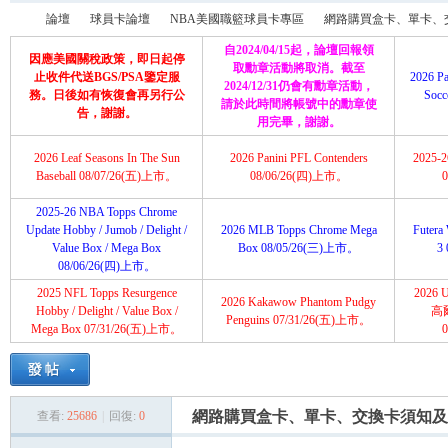
論壇
球員卡論壇
NBA美國職籃球員卡專區
網路購買盒卡、單卡、交
自2024/04/15起，論壇回報領
因應美國關稅政策，即日起停
取勳章活動將取消。截至
止收件代送BGS/PSA鑒定服
2026 Pa
2024/12/31仍會有勳章活動，
務。日後如有恢復會再另行公
Soc
請於此時間將帳號中的勳章使
育
»
›
›
›
告，謝謝。
用完畢，謝謝。
2026 Leaf Seasons In The Sun
2026 Panini PFL Contenders
2025-26
Baseball 08/07/26(五)上市。
08/06/26(四)上市。
2025-26 NBA Topps Chrome
Update Hobby / Jumob / Delight /
2026 MLB Topps Chrome Mega
Futera 
Value Box / Mega Box
Box 08/05/26(三)上市。
3
08/06/26(四)上市。
2025 NFL Topps Resurgence
2026 U
2026 Kakawow Phantom Pudgy
盛
Hobby / Delight / Value Box /
高
Penguins 07/31/26(五)上市。
Mega Box 07/31/26(五)上市。
網路購買盒卡、單卡、交換卡須知及
查看:
25686
|
回復:
0