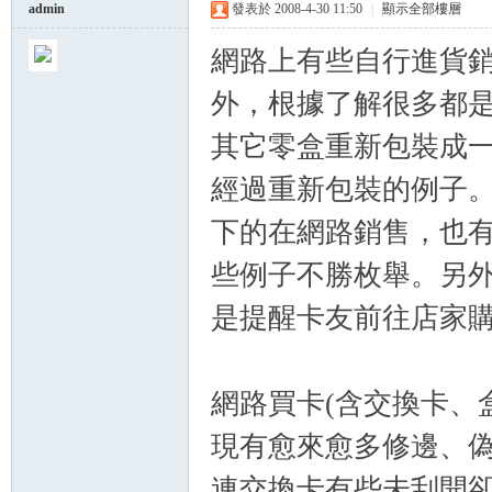
admin
發表於 2008-4-30 11:50
|
顯示全部樓層
網路上有些自行進貨
球
外，根據了解很多都
其它零盒重新包裝成
經過重新包裝的例子
下的在網路銷售，也有R
些例子不勝枚舉。另
員
是提醒卡友前往店家
網路買卡(含交換卡、
現有愈來愈多修邊、
連交換卡有些未刮開卻