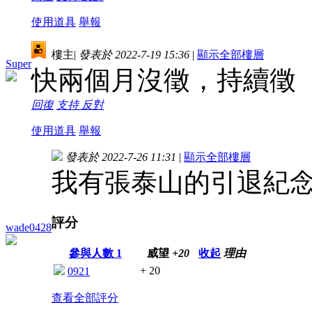
使用道具
舉報
樓主
|
發表於 2022-7-19 15:36
|
顯示全部樓層
Super
快兩個月沒徵，持續徵
回復
支持
反對
使用道具
舉報
發表於 2022-7-26 11:31
|
顯示全部樓層
我有張泰山的引退紀
評分
wade0428
參與人數
1
威望
+20
收起
理由
+ 20
0921
查看全部評分