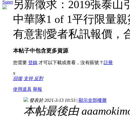
另新徵求：2019張泰
Super
中華隊1 of 1平行限量
有意割愛者私訊報價，
本帖子中包含更多資源
您需要
登錄
才可以下載或查看，沒有賬號？
註冊
x
回復
支持
反對
使用道具
舉報
發表於 2021-3-13 10:53
|
顯示全部樓層
本帖最後由 aaamokimo 