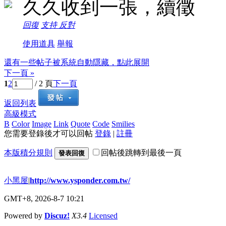
久久收到一張，續徵
回復
支持
反對
使用道具
舉報
還有一些帖子被系統自動隱藏，點此展開
下一頁 »
1
2
/ 2 頁
下一頁
返回列表
高級模式
B
Color
Image
Link
Quote
Code
Smilies
您需要登錄後才可以回帖
登錄
|
註冊
本版積分規則
回帖後跳轉到最後一頁
發表回復
小黑屋
|
http://www.ysponder.com.tw/
GMT+8, 2026-8-7 10:21
Powered by
Discuz!
X3.4
Licensed