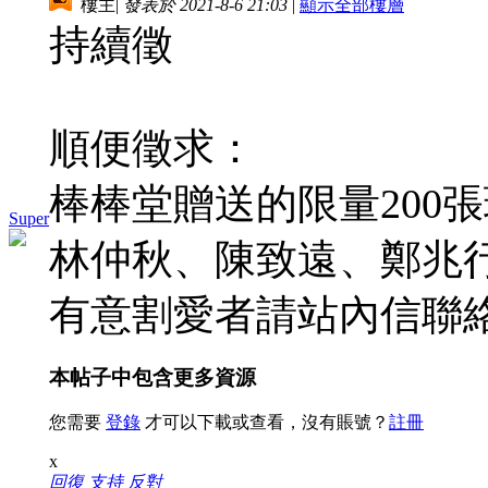
樓主
|
發表於 2021-8-6 21:03
|
顯示全部樓層
持續徵
順便徵求：
棒棒堂贈送的限量200
Super
林仲秋、陳致遠、鄭兆
有意割愛者請站內信聯
本帖子中包含更多資源
您需要
登錄
才可以下載或查看，沒有賬號？
註冊
x
回復
支持
反對