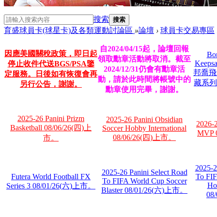
搜索
搜索
育盛球員卡(球星卡)及各類運動討論區
»
論壇
›
球員卡交易專區
自2024/04/15起，論壇回報
因應美國關稅政策，即日起
Bon
領取勳章活動將取消。截至
Keepsak
停止收件代送BGS/PSA鑒
2024/12/31仍會有勳章活
邦喬飛
定服務。日後如有恢復會再
動，請於此時間將帳號中的
藏系列 
另行公告，謝謝。
勳章使用完畢，謝謝。
2025-26 Panini Prizm
2025-26 Panini Obsidian
2026-
Basketball 08/06/26(四)上
Soccer Hobby International
MVP 
08/06/26(四)上市。
市。
2025-2
2025-26 Panini Select Road
Futera World Football FX
To FIF
To FIFA World Cup Soccer
Hob
Series 3 08/01/26(六)上市。
Blaster 08/01/26(六)上市。
08