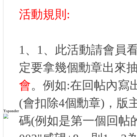
活動規則:
1、1、此活動請會員
卡)
定要拿幾個勳章出來
會
。例如:在回帖內寫出
(會扣除4個勳章)，版
及
Ysponder
碼(例如是第一個回帖的8