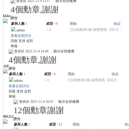
發表於 2021-11-4 13:17
|
顯示全部樓層
4個勳章,謝謝
kkkz
評分
參與人數
1
威望
+4
理由
收起
+ 4
已扣除勳章4個 抽獎號碼 【001】.
admin
查看全部評分
回復
支持
反對
舉報
發表於 2021-11-4 14:40
|
顯示全部樓層
4個勳章,謝謝
小P
評分
參與人數
1
威望
+4
理由
收起
+ 4
已扣除勳章4個 抽獎號碼 【002】.
admin
查看全部評分
回復
支持
反對
舉報
發表於 2021-11-4 18:47
|
顯示全部樓層
12個勳章謝謝
901212
評分
參與人數
1
威望
+12
理由
收