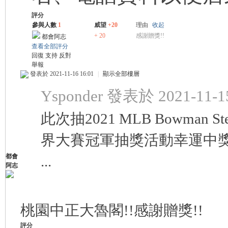
評分
參與人數
1
威望
+20
理由
收起
+ 20
感謝贈獎!!
都會阿志
查看全部評分
回復
支持
反對
舉報
發表於 2021-11-16 16:01
|
顯示全部樓層
Ysponder 發表於 2021-11-15
此次抽2021 MLB Bowman 
界大賽冠軍抽獎活動幸運中獎
都會
...
阿志
桃園中正大魯閣!!感謝贈獎!!
評分