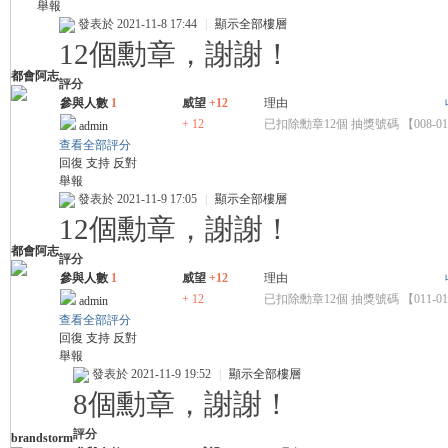
舉報
發表於 2021-11-8 17:44
|
顯示全部樓層
12個勳章，謝謝！
都會阿志
評分
參與人數
1
威望
+12
理由
+ 12
已扣除勳章12個 抽獎號碼 【008-01
admin
查看全部評分
回復
支持
反對
舉報
發表於 2021-11-9 17:05
|
顯示全部樓層
12個勳章，謝謝！
都會阿志
評分
參與人數
1
威望
+12
理由
+ 12
已扣除勳章12個 抽獎號碼 【011-01
admin
查看全部評分
回復
支持
反對
舉報
發表於 2021-11-9 19:52
|
顯示全部樓層
8個勳章，謝謝！
評分
brandstorm