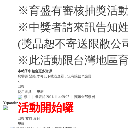
討
※育盛有審核抽獎活
※中獎者請來訊告知
(獎品恕不寄送限敝公
※此活動限台灣地區
論
本帖子中包含更多資源
您需要
登錄
才可以下載或查看，沒有賬號？
註冊
x
回復
使用道具
舉報
樓主
|
發表於 2021-11-4 09:27
|
顯示全部樓層
Ysponder
活動開始囉
回復
支持
反對
區
舉報