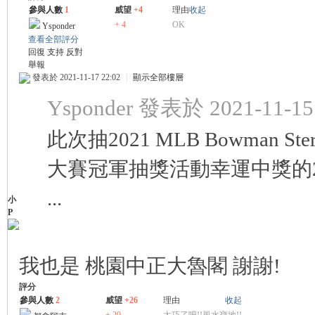
參與人數
1
威望
+4
理由
收起
+ 4
OK
Ysponder
查看全部評分
回復
支持
反對
舉報
發表於 2021-11-17 22:02
|
顯示全部樓層
Ysponder 發表於 2021-11-15 
此次抽2021 MLB Bowman 
大賽冠軍抽獎活動幸運中獎的
...
小
P
我也是 桃園中正大魯閣 謝謝!
評分
參與人數
2
威望
+26
理由
收起