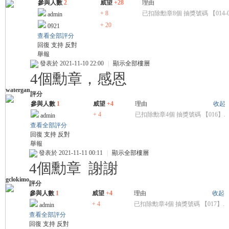
參與人數
2
威望
+28
理由
+ 8
已扣除勳章8個 抽獎號碼 【014-0
admin
+ 20
0921
查看全部評分
回復
支持
反對
舉報
發表於 2021-11-10 22:00
|
顯示全部樓層
4個勳章，感恩
watergan
評分
參與人數
1
威望
+4
理由
收起
+ 4
已扣除勳章4個 抽獎號碼 【016】.
admin
查看全部評分
回復
支持
反對
舉報
發表於 2021-11-11 00:11
|
顯示全部樓層
4個勳章 謝謝
gclokimo
評分
參與人數
1
威望
+4
理由
收起
+ 4
已扣除勳章4個 抽獎號碼 【017】.
admin
查看全部評分
回復
支持
反對