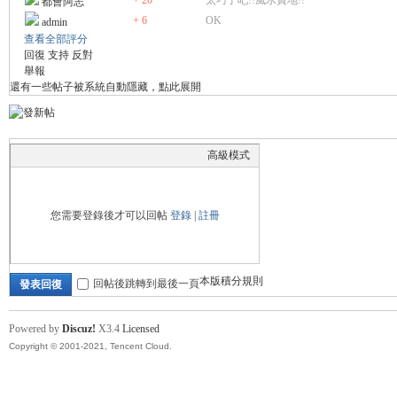
+ 20
太巧了吧!!風水寶地!!
都會阿志
+ 6
OK
admin
查看全部評分
回復
支持
反對
舉報
還有一些帖子被系統自動隱藏，點此展開
高級模式
您需要登錄後才可以回帖
登錄
|
註冊
本版積分規則
回帖後跳轉到最後一頁
發表回復
Powered by
Discuz!
X3.4
Licensed
Copyright © 2001-2021, Tencent Cloud.