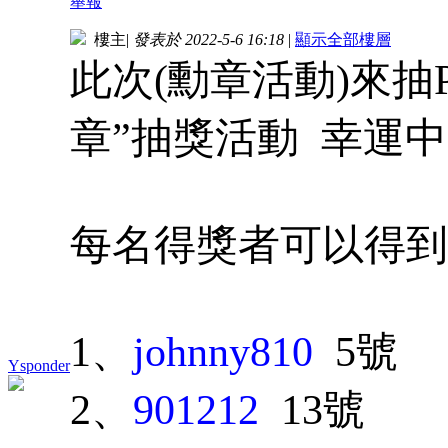
舉報
樓主
|
發表於 2022-5-6 16:18
|
顯示全部樓層
此次(勳章活動)來抽Pa
章”抽獎活動 幸運中
每名得獎者可以得到
1、
johnny810
5號
Ysponder
2、
901212
13號