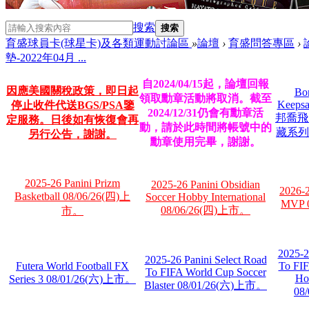
搜索
搜索
育盛球員卡(球星卡)及各類運動討論區
»
論壇
›
育盛問答專區
›
墊-2022年04月 ...
自2024/04/15起，論壇回報
因應美國關稅政策，即日起
Bon
領取勳章活動將取消。截至
Keepsak
停止收件代送BGS/PSA鑒
2024/12/31仍會有勳章活
邦喬飛
定服務。日後如有恢復會再
動，請於此時間將帳號中的
藏系列 
另行公告，謝謝。
勳章使用完畢，謝謝。
2025-26 Panini Prizm
2025-26 Panini Obsidian
2026-
Basketball 08/06/26(四)上
Soccer Hobby International
MVP 
08/06/26(四)上市。
市。
2025-2
2025-26 Panini Select Road
Futera World Football FX
To FIF
To FIFA World Cup Soccer
Hob
Series 3 08/01/26(六)上市。
Blaster 08/01/26(六)上市。
08