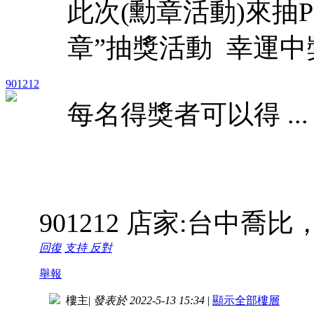
此次(勳章活動)來抽Pa
章”抽獎活動 幸運中
901212
每名得獎者可以得 ...
901212 店家:台中喬
回復
支持
反對
舉報
樓主
|
發表於 2022-5-13 15:34
|
顯示全部樓層