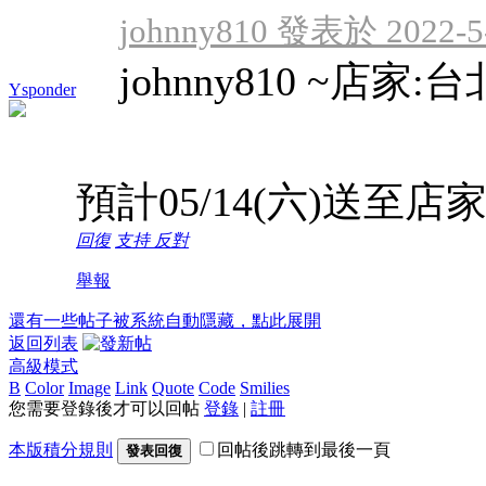
johnny810 發表於 2022-5-
johnny810 ~店家:
Ysponder
預計05/14(六)送
回復
支持
反對
舉報
還有一些帖子被系統自動隱藏，點此展開
返回列表
高級模式
B
Color
Image
Link
Quote
Code
Smilies
您需要登錄後才可以回帖
登錄
|
註冊
本版積分規則
回帖後跳轉到最後一頁
發表回復