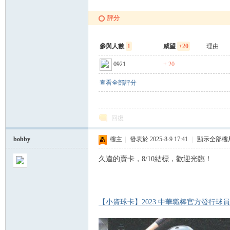
評分
參與人數
1
威望
+20
理由
0921
+ 20
卡)
查看全部評分
回復
bobby
樓主
|
發表於 2025-8-9 17:41
|
顯示全部樓
久違的賣卡，8/10結標，歡迎光臨！
及
【小資球卡】2023 中華職棒官方發行球員卡