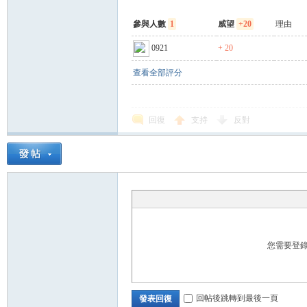
參與人數
1
威望
+20
理由
運
0921
+ 20
查看全部評分
回復
支持
反對
動
您需要登
回帖後跳轉到最後一頁
發表回復