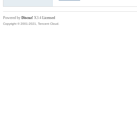
討
Powered by
Discuz!
X3.4
Licensed
Copyright © 2001-2021, Tencent Cloud.
論
區