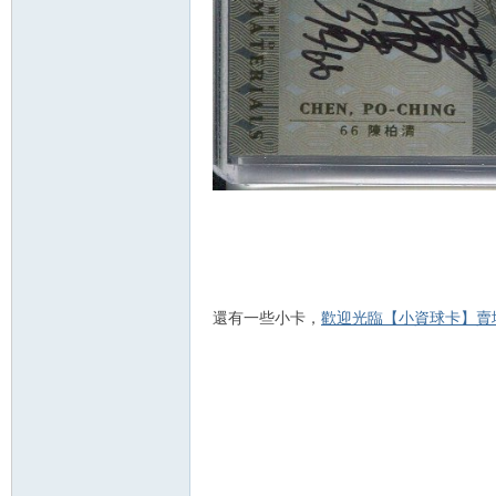
卡
(球
還有一些小卡，
歡迎光臨【小資球卡】賣
星