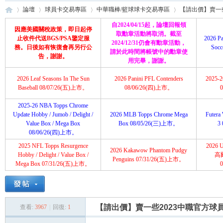
論壇
球員卡交易專區
中華職棒/籃球球卡交易專區
【請出價】賣一些
自2024/04/15起，論壇回報領
因應美國關稅政策，即日起停
取勳章活動將取消。截至
止收件代送BGS/PSA鑒定服
2026 Pa
2024/12/31仍會有勳章活動，
務。日後如有恢復會再另行公
Soc
請於此時間將帳號中的勳章使
育
»
›
›
›
告，謝謝。
用完畢，謝謝。
2026 Leaf Seasons In The Sun
2026 Panini PFL Contenders
2025-26
Baseball 08/07/26(五)上市。
08/06/26(四)上市。
2025-26 NBA Topps Chrome
Update Hobby / Jumob / Delight /
2026 MLB Topps Chrome Mega
Futera 
Value Box / Mega Box
Box 08/05/26(三)上市。
3
08/06/26(四)上市。
2025 NFL Topps Resurgence
2026 U
2026 Kakawow Phantom Pudgy
盛
Hobby / Delight / Value Box /
高
Penguins 07/31/26(五)上市。
Mega Box 07/31/26(五)上市。
【請出價】賣一些2023中職官方球員
查看:
3967
|
回復:
1