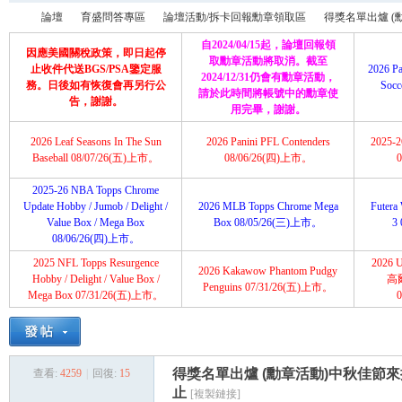
論壇
育盛問答專區
論壇活動/拆卡回報勳章領取區
得獎名單出爐 (勳章
自2024/04/15起，論壇回報領
因應美國關稅政策，即日起停
取勳章活動將取消。截至
止收件代送BGS/PSA鑒定服
2026 Pa
2024/12/31仍會有勳章活動，
務。日後如有恢復會再另行公
Soc
請於此時間將帳號中的勳章使
育
»
›
›
›
告，謝謝。
用完畢，謝謝。
2026 Leaf Seasons In The Sun
2026 Panini PFL Contenders
2025-26
Baseball 08/07/26(五)上市。
08/06/26(四)上市。
2025-26 NBA Topps Chrome
Update Hobby / Jumob / Delight /
2026 MLB Topps Chrome Mega
Futera 
Value Box / Mega Box
Box 08/05/26(三)上市。
3
08/06/26(四)上市。
2025 NFL Topps Resurgence
2026 U
2026 Kakawow Phantom Pudgy
盛
Hobby / Delight / Value Box /
高
Penguins 07/31/26(五)上市。
Mega Box 07/31/26(五)上市。
得獎名單出爐 (勳章活動)中秋佳節來抽獎!抽N
查看:
4259
|
回復:
15
止
[複製鏈接]