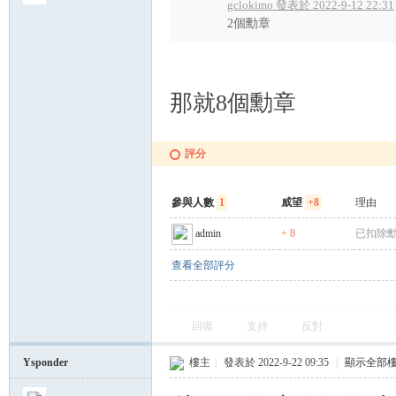
gclokimo 發表於 2022-9-12 22:31
2個勳章
那就8個勳章
評分
參與人數
1
威望
+8
理由
admin
+ 8
已扣除勳章
查看全部評分
回復
支持
反對
Ysponder
樓主
|
發表於 2022-9-22 09:35
|
顯示全部