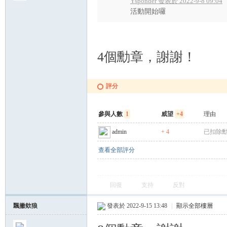
Ysponder 發表於 2022-9-8 09:04
討
活動開始囉
4個勳章，謝謝！
評分
論
參與人數
1
威望
+4
理由
admin
+ 4
已扣除勳
查看全部評分
回復
支持
反對
飄撇欸狼
發表於 2022-9-15 13:48
|
顯示全部樓層
區