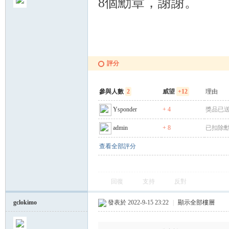
8個勳章，謝謝。
評分
參與人數
2
威望
+12
理由
Ysponder
+ 4
獎品已
admin
+ 8
已扣除勳章
查看全部評分
回復
支持
反對
gclokimo
發表於 2022-9-15 23:22
|
顯示全部樓層