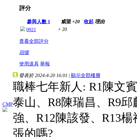
評分
參與人數
1
威望
+20
收起
理由
+ 20
0921
查看全部評分
回復
使用道具
舉報
發表於 2024-4-20 16:01
|
顯示全部樓層
職棒七年新人: R1陳文
泰山、R8陳瑞昌、R9邱
CMP
強、R12陳該發、R13楊福
張的嗎?