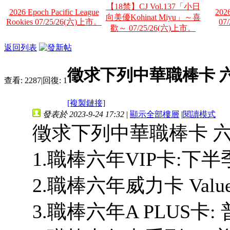
【18禁】CJ Vol.137「小日
2026 Epoch Pacific League
2026
向美優Kohinat Miyu」～喜
Rookies 07/25/26(六)上市。
07
歡～ 07/25/26(六)上市。
返回列表
徵求下列中華職棒卡 
查看:
2287
|
回復:
1
[複製鏈接]
發表於 2023-9-24 17:32
|
顯示全部樓層
|
閱讀模式
徵求下列中華職棒卡 六
1.職棒六年VIP卡:下半季
2.職棒六年威力卡 Value
3.職棒六年A PLUS卡: