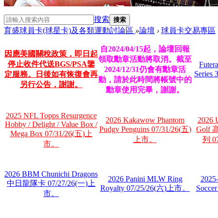
搜索
搜索
育盛球員卡(球星卡)及各類運動討論區
»
論壇
›
球員卡交易專區
自2024/04/15起，論壇回報
因應美國關稅政策，即日起
領取勳章活動將取消。截至
停止收件代送BGS/PSA鑒
Futer
2024/12/31仍會有勳章活
Series
定服務。日後如有恢復會再
動，請於此時間將帳號中的
另行公告，謝謝。
勳章使用完畢，謝謝。
2025 NFL Topps Resurgence
2026 Kakawow Phantom
2026 U
Hobby / Delight / Value Box /
Pudgy Penguins 07/31/26(五)
Gol
Mega Box 07/31/26(五)上
上市。
列 0
市。
2026 BBM Chunichi Dragons
2026 Panini MLW Ring
2025-
中日龍隊卡 07/27/26(一)上
Royalty 07/25/26(六)上市。
Socce
市。