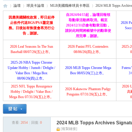
論壇
球員卡論壇
MLB美國職棒球員卡專區
2024 MLB Topps Archives
自2024/04/15起，論壇回報領
因應美國關稅政策，即日起停
取勳章活動將取消。截至
止收件代送BGS/PSA鑒定服
2026 Pa
2024/12/31仍會有勳章活動，
務。日後如有恢復會再另行公
Soc
請於此時間將帳號中的勳章使
育
»
›
›
›
告，謝謝。
用完畢，謝謝。
2026 Leaf Seasons In The Sun
2026 Panini PFL Contenders
2025-26
Baseball 08/07/26(五)上市。
08/06/26(四)上市。
2025-26 NBA Topps Chrome
Update Hobby / Jumob / Delight /
2026 MLB Topps Chrome Mega
Futera 
Value Box / Mega Box
Box 08/05/26(三)上市。
3
08/06/26(四)上市。
2025 NFL Topps Resurgence
2026 U
2026 Kakawow Phantom Pudgy
盛
Hobby / Delight / Value Box /
高
Penguins 07/31/26(五)上市。
Mega Box 07/31/26(五)上市。
2024 MLB Topps Archives Sign
查看:
2054
|
回復:
0
[複製鏈接]