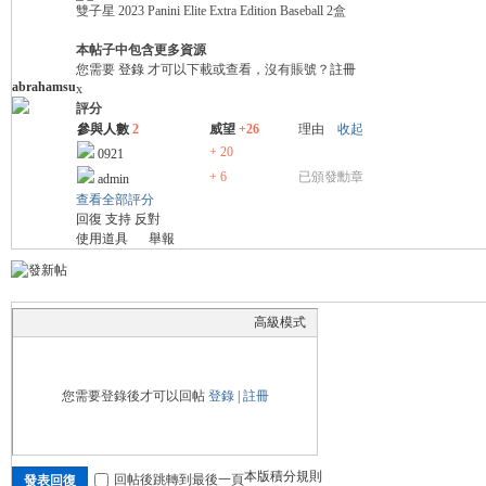
雙子星 2023 Panini Elite Extra Edition Baseball 2盒
本帖子中包含更多資源
您需要
登錄
才可以下載或查看，沒有賬號？
註冊
abrahamsu
x
評分
參與人數
2
威望
+26
理由
收起
+ 20
0921
卡)
+ 6
已頒發勳章
admin
查看全部評分
回復
支持
反對
使用道具
舉報
高級模式
及
您需要登錄後才可以回帖
登錄
|
註冊
本版積分規則
回帖後跳轉到最後一頁
發表回復