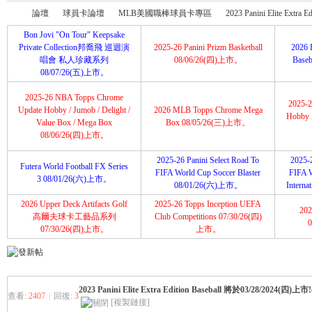
論壇
球員卡論壇
MLB美國職棒球員卡專區
2023 Panini Elite Extra E
Bon Jovi "On Tour" Keepsake
Private Collection邦喬飛 巡迴演
2025-26 Panini Prizm Basketball
2026 
唱會 私人珍藏系列
08/06/26(四)上市。
Base
08/07/26(五)上市。
育
»
›
›
›
2025-26 NBA Topps Chrome
2025-2
Update Hobby / Jumob / Delight /
2026 MLB Topps Chrome Mega
Hobby I
Value Box / Mega Box
Box 08/05/26(三)上市。
08/06/26(四)上市。
2025-26 Panini Select Road To
2025-2
Futera World Football FX Series
FIFA World Cup Soccer Blaster
FIFA 
3 08/01/26(六)上市。
08/01/26(六)上市。
Intern
2026 Upper Deck Artifacts Golf
2025-26 Topps Inception UEFA
202
盛
高爾夫球卡工藝品系列
Club Competitions 07/30/26(四)
07/30/26(四)上市。
上市。
2023 Panini Elite Extra Edition Baseball 將於03/28/2024
查看:
2407
|
回復:
3
[複製鏈接]