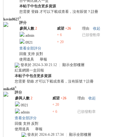
台中喬比購入一盒
卡
本帖子中包含更多資源
您需要
登錄
才可以下載或查看，沒有賬號？
註冊
x
kevin0627
評分
參與人數
2
威望
+26
理由
收起
+ 6
已頒發勳章
admin
+ 20
0921
查看全部評分
回復
支持
反對
使用道具
舉報
(球
發表於 2024-3-30 21:12
|
顯示全部樓層
紅葉網購一盒回報
本帖子中包含更多資源
您需要
登錄
才可以下載或查看，沒有賬號？
註冊
x
mike68
評分
參與人數
2
威望
+26
理由
收起
+ 20
0921
+ 6
已頒發勳章
admin
查看全部評分
回復
支持
反對
星
使用道具
舉報
發表於 2024-4-28 17:34
|
顯示全部樓層