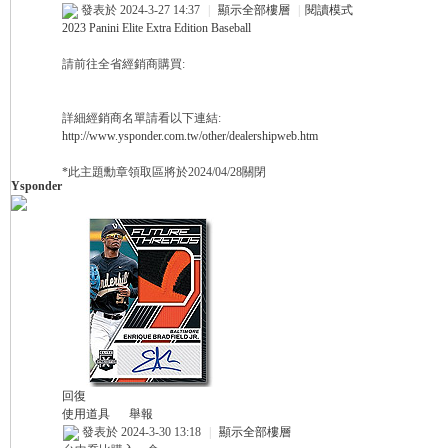
發表於 2024-3-27 14:37
|
顯示全部樓層
|
閱讀模式
2023 Panini Elite Extra Edition Baseball
球
請前往全省經銷商購買:
詳細經銷商名單請看以下連結:
http://www.ysponder.com.tw/other/dealershipweb.htm
*此主題勳章領取區將於2024/04/28關閉
Ysponder
員
回復
使用道具
舉報
發表於 2024-3-30 13:18
|
顯示全部樓層