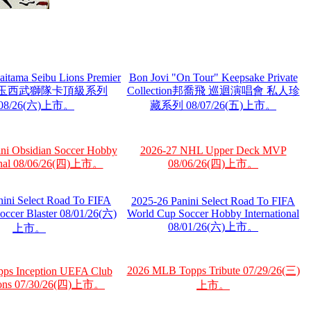
aitama Seibu Lions Premier
Bon Jovi "On Tour" Keepsake Private
on 埼玉西武獅隊卡頂級系列
Collection邦喬飛 巡迴演唱會 私人珍
/08/26(六)上市。
藏系列 08/07/26(五)上市。
ni Obsidian Soccer Hobby
2026-27 NHL Upper Deck MVP
ional 08/06/26(四)上市。
08/06/26(四)上市。
nini Select Road To FIFA
2025-26 Panini Select Road To FIFA
occer Blaster 08/01/26(六)
World Cup Soccer Hobby International
08/01/26(六)上市。
上市。
2026 MLB Topps Tribute 07/29/26(三)
pps Inception UEFA Club
ions 07/30/26(四)上市。
上市。