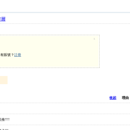
樓層
x
沒有賬號？
註冊
收起
理由
!!!!