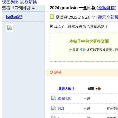
返回列表
查看:
1729
|
回復:
4
2024 goodwin 一盒回報
[複製鏈接]
badbad83
發表於 2025-2-6 21:47
|
顯示全部
神出現了...雖然沒簽名也算意思到了
本帖子中包含更多資源
您需要
登錄
才可以下載或查看，
評分
參與人數
3
威望
+60
都會阿志
+ 20
0921
+ 20
有分享給推