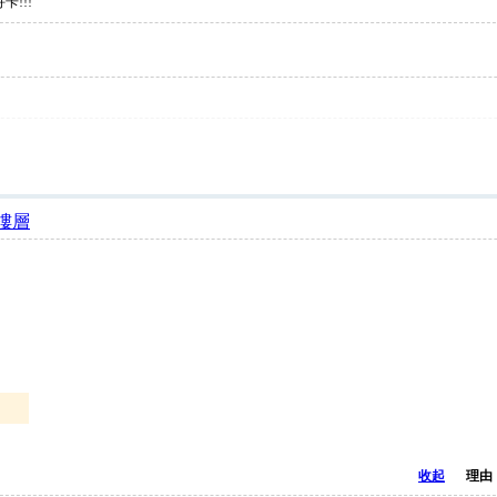
卡!!!
樓層
收起
理由