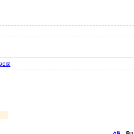
部樓層
收起
理由