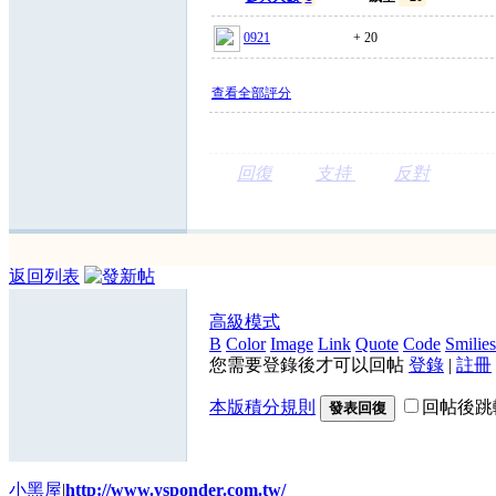
0921
+ 20
查看全部評分
回復
支持
反對
返回列表
高級模式
B
Color
Image
Link
Quote
Code
Smilies
您需要登錄後才可以回帖
登錄
|
註冊
本版積分規則
回帖後跳
發表回復
小黑屋
|
http://www.ysponder.com.tw/