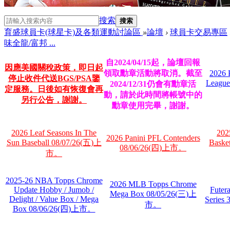
搜索
搜索
育盛球員卡(球星卡)及各類運動討論區
»
論壇
›
球員卡交易專區
味全龍/富邦 ...
自2024/04/15起，論壇回報
因應美國關稅政策，即日起
領取勳章活動將取消。截至
2026 
停止收件代送BGS/PSA鑒
League
2024/12/31仍會有勳章活
定服務。日後如有恢復會再
動，請於此時間將帳號中的
另行公告，謝謝。
勳章使用完畢，謝謝。
2026 Leaf Seasons In The
202
2026 Panini PFL Contenders
Sun Baseball 08/07/26(五)上
Baske
08/06/26(四)上市。
市。
2025-26 NBA Topps Chrome
2026 MLB Topps Chrome
Update Hobby / Jumob /
Futer
Mega Box 08/05/26(三)上
Delight / Value Box / Mega
Series
市。
Box 08/06/26(四)上市。