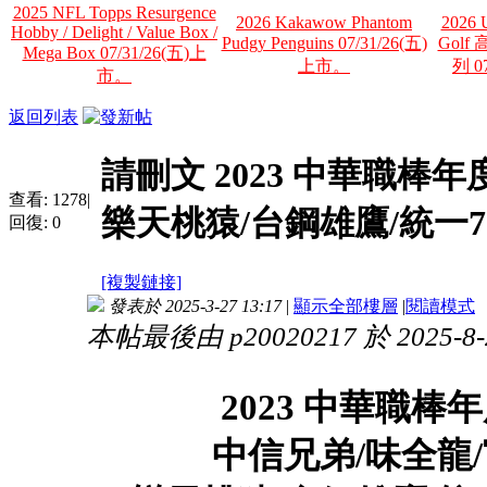
2025 NFL Topps Resurgence
2026 Kakawow Phantom
2026 U
Hobby / Delight / Value Box /
Pudgy Penguins 07/31/26(五)
Gol
Mega Box 07/31/26(五)上
上市。
列 0
市。
返回列表
請刪文 2023 中華職棒
查看:
1278
|
樂天桃猿/台鋼雄鷹/統一7-E
回復:
0
[複製鏈接]
發表於 2025-3-27 13:17
|
顯示全部樓層
|
閱讀模式
本帖最後由 p20020217 於 2025-8-
2023 中華職棒
中信兄弟/味全龍/