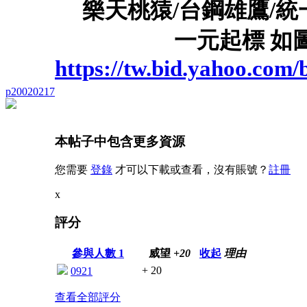
樂天桃猿/台鋼雄鷹/統一
一元起標 如
https://tw.bid.yahoo.com
p20020217
本帖子中包含更多資源
您需要
登錄
才可以下載或查看，沒有賬號？
註冊
x
評分
參與人數
1
威望
+20
收起
理由
+ 20
0921
查看全部評分