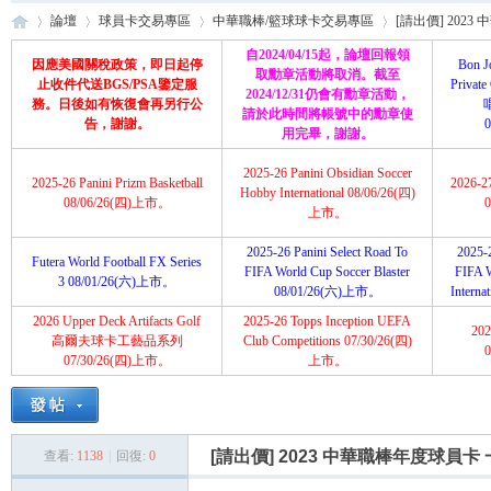
論壇
球員卡交易專區
中華職棒/籃球球卡交易專區
[請出價] 202
自2024/04/15起，論壇回報領
因應美國關稅政策，即日起停
Bon J
取勳章活動將取消。截至
止收件代送BGS/PSA鑒定服
Priva
2024/12/31仍會有勳章活動，
務。日後如有恢復會再另行公
請於此時間將帳號中的勳章使
育
»
›
›
›
告，謝謝。
用完畢，謝謝。
2025-26 Panini Obsidian Soccer
2025-26 Panini Prizm Basketball
2026-2
Hobby International 08/06/26(四)
08/06/26(四)上市。
上市。
2025-26 Panini Select Road To
2025-2
Futera World Football FX Series
FIFA World Cup Soccer Blaster
FIFA 
3 08/01/26(六)上市。
08/01/26(六)上市。
Intern
2026 Upper Deck Artifacts Golf
2025-26 Topps Inception UEFA
202
盛
高爾夫球卡工藝品系列
Club Competitions 07/30/26(四)
07/30/26(四)上市。
上市。
[請出價] 2023 中華職棒年度球員卡
查看:
1138
|
回復:
0