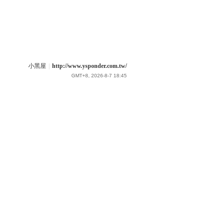
小黑屋
|
http://www.ysponder.com.tw/
GMT+8, 2026-8-7 18:45