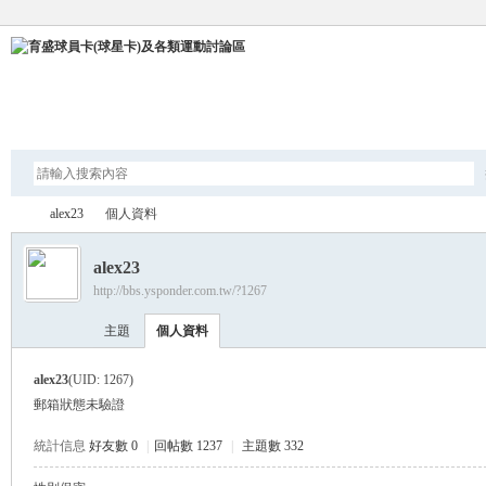
論壇
alex23
個人資料
alex23
http://bbs.ysponder.com.tw/?1267
育
›
›
主題
個人資料
alex23
(UID: 1267)
郵箱狀態
未驗證
統計信息
好友數 0
|
回帖數 1237
|
主題數 332