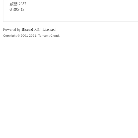
威望
12857
金錢
5413
Powered by
Discuz!
X3.4
Licensed
Copyright © 2001-2021, Tencent Cloud.
卡
(球