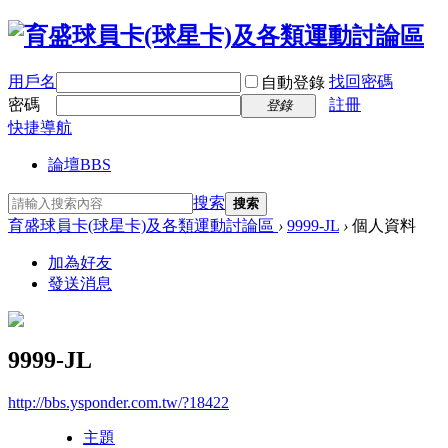
用戶名
找回密碼
自動登錄
密碼
註冊
登錄
快捷導航
論壇
BBS
搜索
搜索
育盛球員卡(球星卡)及各類運動討論區
›
9999-JL
›
個人資料
加為好友
發送消息
9999-JL
http://bbs.ysponder.com.tw/?18422
主題