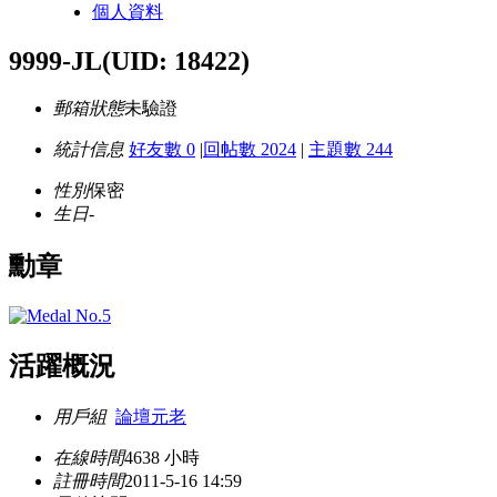
個人資料
9999-JL
(UID: 18422)
郵箱狀態
未驗證
統計信息
好友數 0
|
回帖數 2024
|
主題數 244
性別
保密
生日
-
勳章
活躍概況
用戶組
論壇元老
在線時間
4638 小時
註冊時間
2011-5-16 14:59