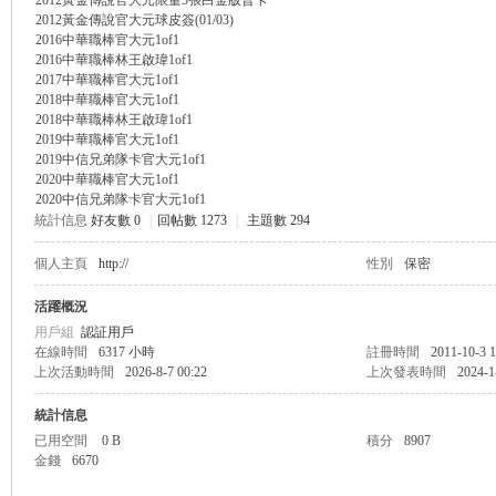
2012黃金傳說官大元限量5張白金版普卡
2012黃金傳說官大元球皮簽(01/03)
盛
2016中華職棒官大元1of1
2016中華職棒林王啟瑋1of1
2017中華職棒官大元1of1
2018中華職棒官大元1of1
2018中華職棒林王啟瑋1of1
2019中華職棒官大元1of1
2019中信兄弟隊卡官大元1of1
2020中華職棒官大元1of1
2020中信兄弟隊卡官大元1of1
統計信息
好友數 0
|
回帖數 1273
|
主題數 294
球
個人主頁
http://
性別
保密
活躍概況
用戶組
認証用戶
在線時間
6317 小時
註冊時間
2011-10-3 1
上次活動時間
2026-8-7 00:22
上次發表時間
2024-1
統計信息
已用空間
0 B
積分
8907
金錢
6670
員