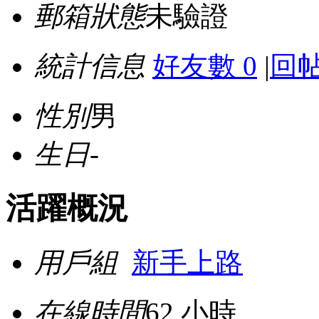
郵箱狀態
未驗證
統計信息
好友數 0
|
回帖
性別
男
生日
-
活躍概況
用戶組
新手上路
在線時間
62 小時