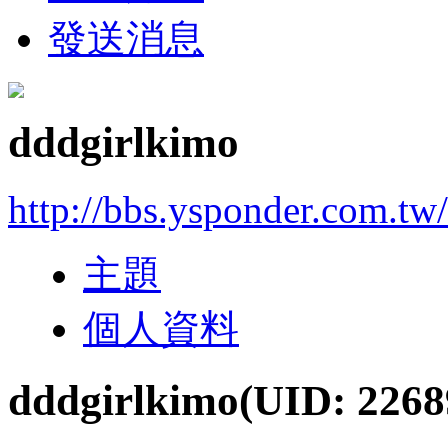
發送消息
dddgirlkimo
http://bbs.ysponder.com.tw
主題
個人資料
dddgirlkimo
(UID: 2268