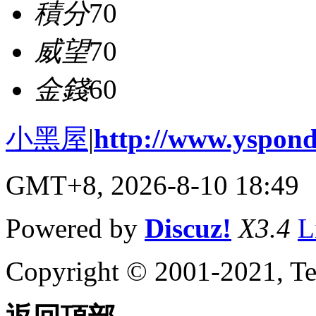
積分
70
威望
70
金錢
60
小黑屋
|
http://www.yspond
GMT+8, 2026-8-10 18:49
Powered by
Discuz!
X3.4
L
Copyright © 2001-2021, Te