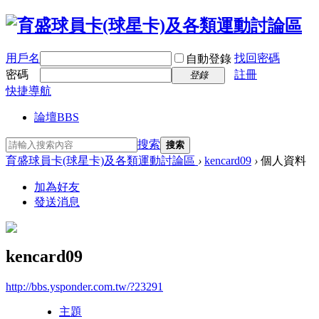
用戶名
找回密碼
自動登錄
密碼
註冊
登錄
快捷導航
論壇
BBS
搜索
搜索
育盛球員卡(球星卡)及各類運動討論區
›
kencard09
›
個人資料
加為好友
發送消息
kencard09
http://bbs.ysponder.com.tw/?23291
主題