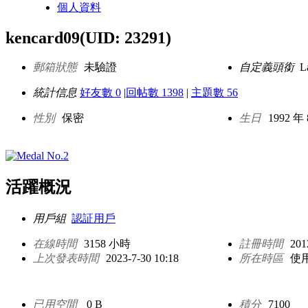
個人資料
kencard09
(UID: 23291)
郵箱狀態
未驗證
自定義頭銜
L
統計信息
好友數 0
|
回帖數 1398
|
主題數 56
性別
保密
生日
1992 年 
活躍概況
用戶組
認証用戶
在線時間
3158 小時
註冊時間
201
上次發表時間
2023-7-30 10:18
所在時區
使
已用空間
0 B
積分
7100