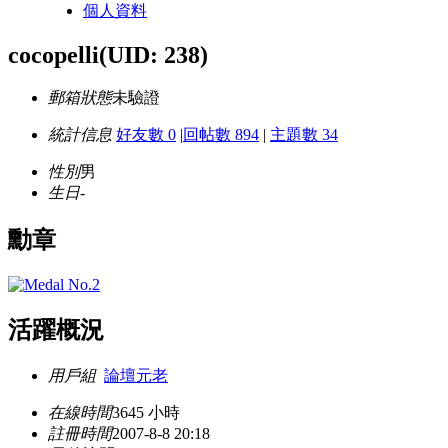
個人資料
cocopelli
(UID: 238)
郵箱狀態
未驗證
統計信息
好友數 0
|
回帖數 894
|
主題數 34
性別
男
生日
-
勳章
活躍概況
用戶組
論壇元老
在線時間
3645 小時
註冊時間
2007-8-8 20:18