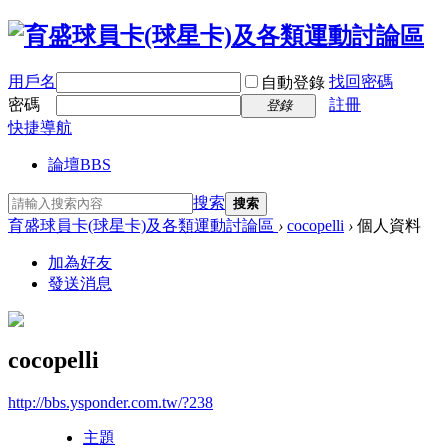
用戶名
找回密碼
自動登錄
密碼
註冊
登錄
快捷導航
論壇
BBS
搜索
搜索
育盛球員卡(球星卡)及各類運動討論區
›
cocopelli
›
個人資料
加為好友
發送消息
cocopelli
http://bbs.ysponder.com.tw/?238
主題