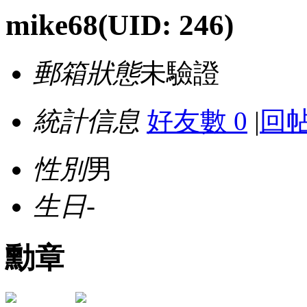
mike68
(UID: 246)
郵箱狀態
未驗證
統計信息
好友數 0
|
回帖
性別
男
生日
-
勳章