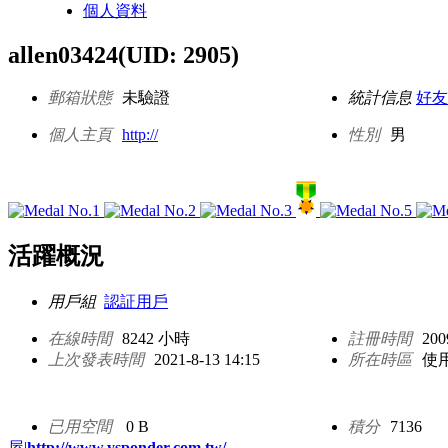
個人資料
allen03424
(UID: 2905)
郵箱狀態
未驗證
統計信息
好友
個人主頁
http://
性別
男
活躍概況
用戶組
認証用戶
在線時間
8242 小時
註冊時間
200
上次發表時間
2021-8-13 14:15
所在時區
使
已用空間
0 B
積分
7136
屋
|
http://www.ysponder.com.tw/