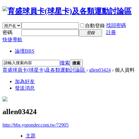
找回密碼
自動登錄
密碼
註冊
登錄
快捷導航
論壇
BBS
搜索
搜索
育盛球員卡(球星卡)及各類運動討論區
›
allen03424
›
個人資料
加為好友
發送消息
allen03424
http://bbs.ysponder.com.tw/?2905
主題