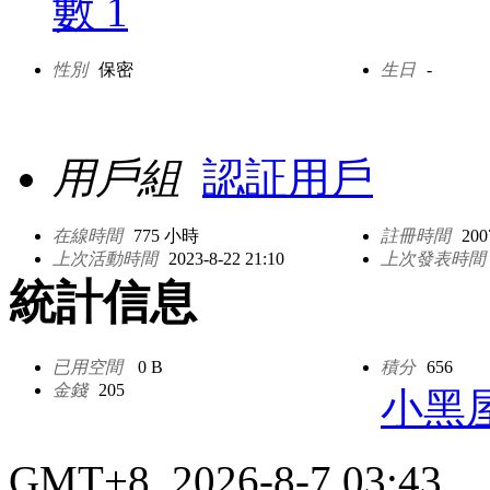
數 1
性別
保密
生日
-
用戶組
認証用戶
在線時間
775 小時
註冊時間
200
上次活動時間
2023-8-22 21:10
上次發表時間
統計信息
已用空間
0 B
積分
656
金錢
205
小黑
GMT+8, 2026-8-7 03:43