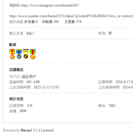
我的IG https://www.instagram.com/zheminli187/
盛
https://www.youtube.com/channel/UCL6qkaL7g5sukmPVdXdHS6A?view_as=subscri
統計信息
好友數 0
|
回帖數 381
|
主題數 274
個人主頁
http://
性別
男
勳章
球
活躍概況
用戶組
認証用戶
在線時間
691 小時
註冊時間
2016-8-17 0
上次活動時間
2025-12-13 12:05
上次發表時間
2024-6
統計信息
已用空間
0 B
積分
7082
金錢
3099
員
Powered by
Discuz!
X3.4
Licensed