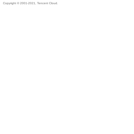
Copyright © 2001-2021, Tencent Cloud.
卡
(球