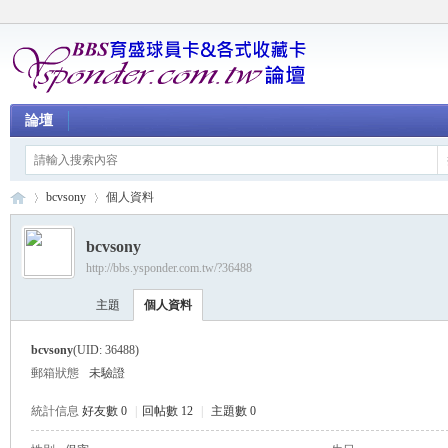
論壇
bcvsony
個人資料
bcvsony
http://bbs.ysponder.com.tw/?36488
育
›
›
主題
個人資料
bcvsony
(UID: 36488)
郵箱狀態
未驗證
統計信息
好友數 0
|
回帖數 12
|
主題數 0