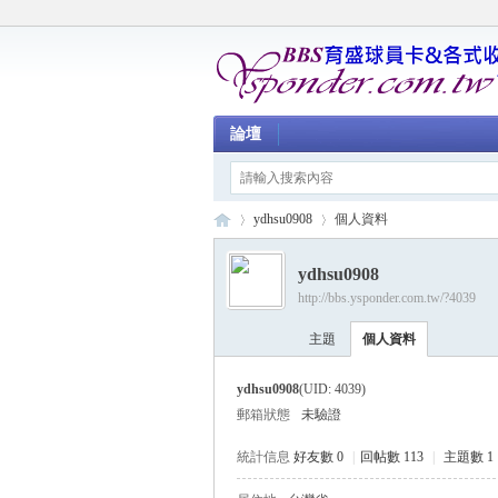
論壇
ydhsu0908
個人資料
ydhsu0908
http://bbs.ysponder.com.tw/?4039
育
›
›
主題
個人資料
ydhsu0908
(UID: 4039)
郵箱狀態
未驗證
統計信息
好友數 0
|
回帖數 113
|
主題數 1