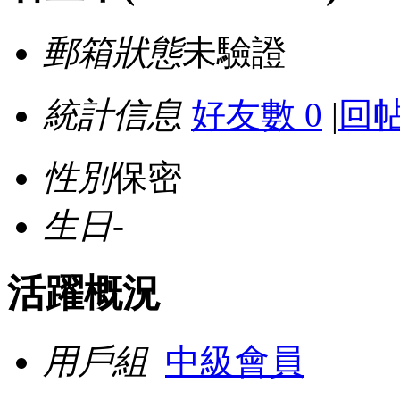
郵箱狀態
未驗證
統計信息
好友數 0
|
回帖
性別
保密
生日
-
活躍概況
用戶組
中級會員