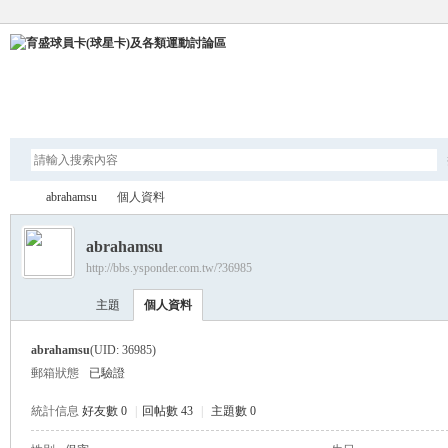
論壇
abrahamsu
個人資料
abrahamsu
http://bbs.ysponder.com.tw/?36985
育
›
›
主題
個人資料
abrahamsu
(UID: 36985)
郵箱狀態
已驗證
統計信息
好友數 0
|
回帖數 43
|
主題數 0