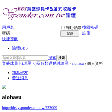
用戶名
找回密碼
自動登錄
密碼
註冊
登錄
快捷導航
論壇
BBS
搜索
搜索
育盛球員卡(球星卡)及各類運動討論區
›
alohasu
›
個人資料
加為好友
發送消息
alohasu
http://bbs.ysponder.com.tw/?33009