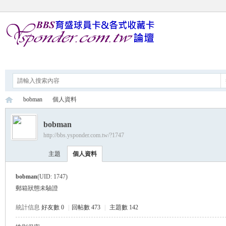
論壇
bobman
個人資料
bobman
http://bbs.ysponder.com.tw/?1747
育
›
›
主題
個人資料
bobman
(UID: 1747)
郵箱狀態
未驗證
統計信息
好友數 0
|
回帖數 473
|
主題數 142