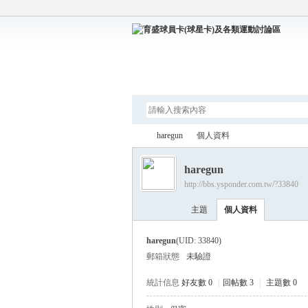
論壇
haregun
個人資料
haregun
http://bbs.ysponder.com.tw/?33840
育
›
›
主題
個人資料
haregun
(UID: 33840)
郵箱狀態
未驗證
統計信息
好友數 0
|
回帖數 3
|
主題數 0