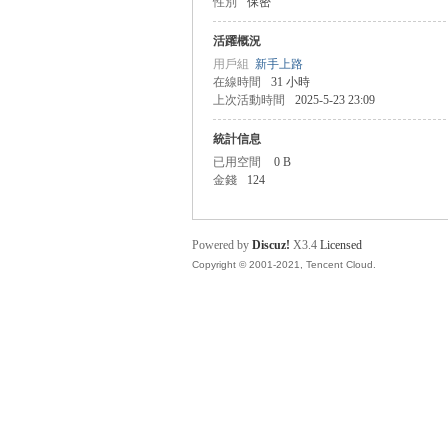
性別
保密
盛
活躍概況
用戶組
新手上路
在線時間
31 小時
上次活動時間
2025-5-23 23:09
統計信息
已用空間
0 B
金錢
124
球
Powered by
Discuz!
X3.4
Licensed
Copyright © 2001-2021, Tencent Cloud.
員