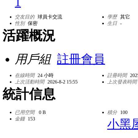
1
交友目的
球員卡交流
學歷
其它
性別
保密
生日
-
活躍概況
用戶組
註冊會員
在線時間
24 小時
註冊時間
202
上次活動時間
2026-8-2 15:55
上次發表時間
統計信息
已用空間
0 B
積分
100
金錢
153
小黑