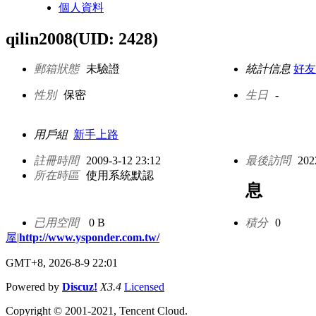
個人資料
qilin2008
(UID: 2428)
郵箱狀態
未驗證
統計信息
好友
性別
保密
生日
-
用戶組
新手上路
註冊時間
2009-3-12 23:12
最後訪問
202
所在時區
使用系統默認
息
已用空間
0 B
積分
0
屋
|
http://www.ysponder.com.tw/
GMT+8, 2026-8-9 22:01
Powered by
Discuz!
X3.4
Licensed
Copyright © 2001-2021, Tencent Cloud.