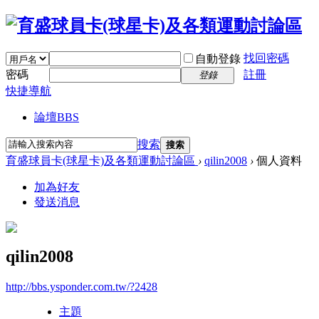
找回密碼
自動登錄
密碼
註冊
登錄
快捷導航
論壇
BBS
搜索
搜索
育盛球員卡(球星卡)及各類運動討論區
›
qilin2008
›
個人資料
加為好友
發送消息
qilin2008
http://bbs.ysponder.com.tw/?2428
主題