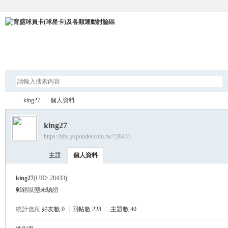
論壇
king27
個人資料
king27
https://bbs.ysponder.com.tw/?28433
育
›
›
主題
個人資料
king27
(UID: 28433)
郵箱狀態
未驗證
統計信息
好友數 0
|
回帖數 228
|
主題數 40