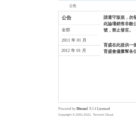
公告
公告
請遵守版規，勿
此論壇銷售非敝
全部
號，禁止發言。
育
›
2011 年 01 月
育盛在此提供一
2012 年 01 月
育盛會儘量幫各
盛
Powered by
Discuz!
X3.4
Licensed
Copyright © 2001-2021, Tencent Cloud.