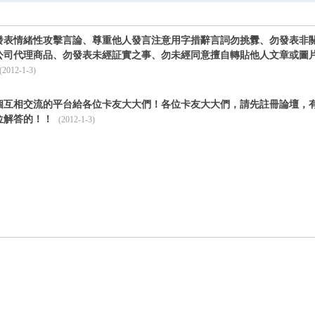
搜
發表情緒性攻擊言論、尊重他人發言注意用字措辭言詞勿挑釁、勿發表非關
公司代理商品、勿發表未經証實之事、勿未經同意擅自轉貼他人文章或圖
索
(2012-1-3)
個互相交流的平台給各位卡友大大們！各位卡友大大們，請先註冊論壇，
位解答的！！
(2012-1-3)