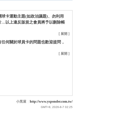
球卡運動主題(如政治議題)、勿利用
片…以上違反版規之會員將予以刪除帳
[ 展開 ]
有任何關於球員卡的問題也歡迎提問，
[ 展開 ]
小黑屋
|
http://www.ysponder.com.tw/
GMT+8, 2026-8-7 02:25