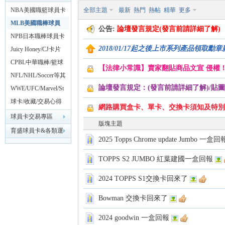
NBA美國職籃球員卡
全部主題
最新
熱門
熱帖
精華
更多
專區
MLB美國職棒球員
球
公告:
論壇發言規定(發言前請詳細了解)
卡專區
NPB日本職棒球員卡
2018/01/17起之後上市系列產品領取勳
專區
Juicy Honey/CJ卡片
18禁AV專區
CPBL中華職棒/籃球
【法律小常識】賣家翻貼商品文宣 侵權
球卡專區
NFL/NHL/Soccer等其
論壇發言規定：(發言前請詳細了解)/貼圖
他各類運動球員卡專
WWE/UFC/Marvel/St
區
arWars動漫影視卡專
球卡/收藏/交易心得
網路購買盒卡、單卡、交換卡須知及特別
區
分享區
球員卡交易專區
版塊主題
員
育盛球員卡&各類運
2025 Topps Chrome update Jumbo 一盒回
動討論區
TOPPS S2 JUMBO 紅葉建國一盒回報
2024 TOPPS S1交換卡回來了
Bowman 交換卡回來了
2024 goodwin 一盒回報