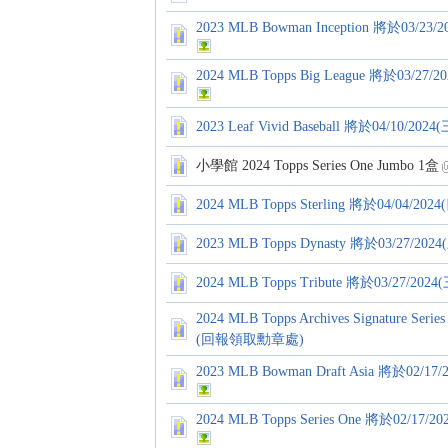
2023 MLB Bowman Inception 將於03
2024 MLB Topps Big League 將於03/
2023 Leaf Vivid Baseball 將於04/10
卡)
小學館 2024 Topps Series One Jumbo 1盒
2024 MLB Topps Sterling 將於04/04
2023 MLB Topps Dynasty 將於03/27
2024 MLB Topps Tribute 將於03/27
2024 MLB Topps Archives Signature Ser
(回報領取勳章處)
及
2023 MLB Bowman Draft Asia 將於0
2024 MLB Topps Series One 將於02/