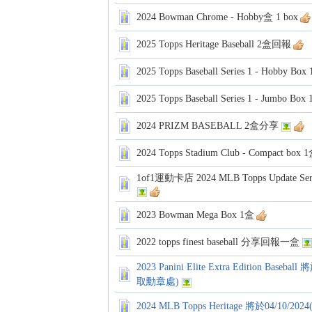
卡
2024 Bowman Chrome - Hobby盒 1 box
2025 Topps Heritage Baseball 2盒回報
2025 Topps Baseball Series 1 - Hobby B
2025 Topps Baseball Series 1 - Jumbo B
2024 PRIZM BASEBALL 2盒分享
(球
2024 Topps Stadium Club - Compact box 
1of1運動卡店 2024 MLB Topps Update Se
2023 Bowman Mega Box 1盒
2022 topps finest baseball 分享回報一盒
2023 Panini Elite Extra Edition Base
取勳章處)
星
2024 MLB Topps Heritage 將於04/10