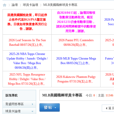
論壇
球員卡論壇
MLB美國職棒球員卡專區
自2024/04/15起，論壇回報領
因應美國關稅政策，即日起停
取勳章活動將取消。截至
止收件代送BGS/PSA鑒定服
2026 Pa
2024/12/31仍會有勳章活動，
務。日後如有恢復會再另行公
Soc
請於此時間將帳號中的勳章使
育
»
›
›
告，謝謝。
用完畢，謝謝。
2026 Leaf Seasons In The Sun
2026 Panini PFL Contenders
2025-26
Baseball 08/07/26(五)上市。
08/06/26(四)上市。
2025-26 NBA Topps Chrome
Update Hobby / Jumob / Delight /
2026 MLB Topps Chrome Mega
Futera 
Value Box / Mega Box
Box 08/05/26(三)上市。
3
08/06/26(四)上市。
2025 NFL Topps Resurgence
2026 U
2026 Kakawow Phantom Pudgy
盛
Hobby / Delight / Value Box /
高
Penguins 07/31/26(五)上市。
Mega Box 07/31/26(五)上市。
MLB美國職棒球員卡專區
版塊導航
今日:
0
|
主題:
11346
育盛問答專區
返 
球員卡論壇