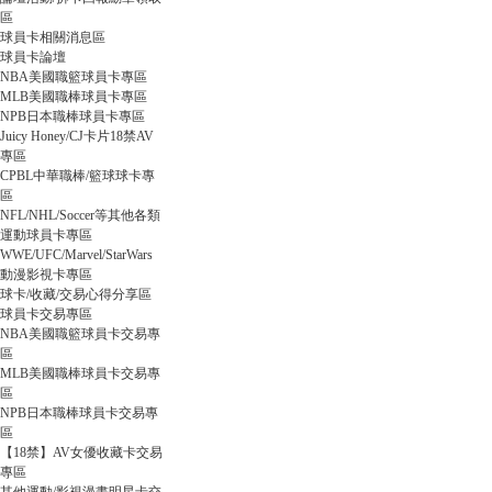
區
球員卡相關消息區
球員卡論壇
球
NBA美國職籃球員卡專區
MLB美國職棒球員卡專區
NPB日本職棒球員卡專區
Juicy Honey/CJ卡片18禁AV
專區
CPBL中華職棒/籃球球卡專
區
NFL/NHL/Soccer等其他各類
運動球員卡專區
WWE/UFC/Marvel/StarWars
動漫影視卡專區
員
球卡/收藏/交易心得分享區
球員卡交易專區
NBA美國職籃球員卡交易專
區
MLB美國職棒球員卡交易專
區
NPB日本職棒球員卡交易專
區
【18禁】AV女優收藏卡交易
專區