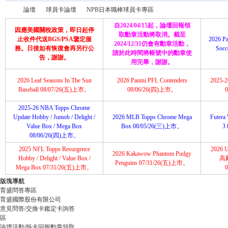
論壇
球員卡論壇
NPB日本職棒球員卡專區
自2024/04/15起，論壇回報領
因應美國關稅政策，即日起停
取勳章活動將取消。截至
止收件代送BGS/PSA鑒定服
2026 Pa
2024/12/31仍會有勳章活動，
務。日後如有恢復會再另行公
Soc
請於此時間將帳號中的勳章使
育
»
›
›
告，謝謝。
用完畢，謝謝。
2026 Leaf Seasons In The Sun
2026 Panini PFL Contenders
2025-26
Baseball 08/07/26(五)上市。
08/06/26(四)上市。
2025-26 NBA Topps Chrome
Update Hobby / Jumob / Delight /
2026 MLB Topps Chrome Mega
Futera 
Value Box / Mega Box
Box 08/05/26(三)上市。
3
08/06/26(四)上市。
2025 NFL Topps Resurgence
2026 U
2026 Kakawow Phantom Pudgy
盛
Hobby / Delight / Value Box /
高
Penguins 07/31/26(五)上市。
Mega Box 07/31/26(五)上市。
版塊導航
育盛問答專區
育盛國際股份有限公司
意見問答/交換卡鑑定卡詢答
區
論壇活動/拆卡回報勳章領取