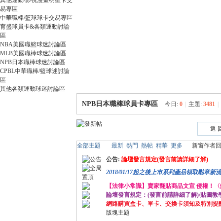
其他運動/影視漫畫明星卡交
卡
易專區
中華職棒/籃球球卡交易專區
育盛球員卡&各類運動討論
區
NBA美國職籃球迷討論區
MLB美國職棒球迷討論區
NPB日本職棒球迷討論區
CPBL中華職棒/籃球迷討論
區
其他各類運動球迷討論區
(球
NPB日本職棒球員卡專區
今日:
0
|
主題:
3481
|
返 
全部主題
最新
熱門
熱帖
精華
更多
新窗
作者
回
公告:
論壇發言規定(發言前請詳細了解)
2018/01/17起之後上市系列產品領取勳章新
【法律小常識】賣家翻貼商品文宣 侵權！
論壇發言規定：(發言前請詳細了解)/貼圖教
星
網路購買盒卡、單卡、交換卡須知及特別提
版塊主題