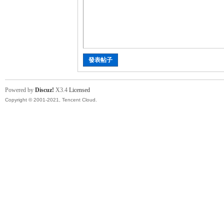
討
發表帖子
Powered by
Discuz!
X3.4
Licensed
Copyright © 2001-2021, Tencent Cloud.
論
區