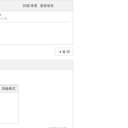
回復/查看
最後發表
n
-1-19
返 回
高級模式