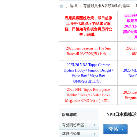
論壇
育盛球員卡&各類運動討論區
自2024
因應美國關稅政策，即日起停
取勳
止收件代送BGS/PSA鑒定服
2024/
務。日後如有恢復會再另行公
請於此
育
»
›
›
告，謝謝。
2026 Leaf Seasons In The Sun
2026 P
Baseball 08/07/26(五)上市。
08
2025-26 NBA Topps Chrome
Update Hobby / Jumob / Delight /
2026 ML
Value Box / Mega Box
Box 
08/06/26(四)上市。
2025 NFL Topps Resurgence
2026 Ka
盛
Hobby / Delight / Value Box /
Pengui
Mega Box 07/31/26(五)上市。
NPB日本職棒
版塊導航
育盛問答專區
球員卡論壇