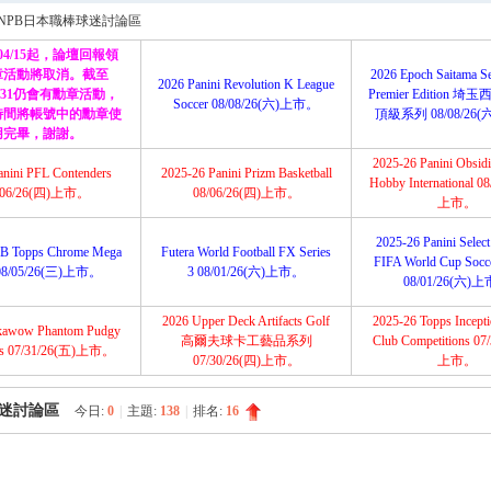
搜
NPB日本職棒球迷討論區
/04/15起，論壇回報領
章活動將取消。截至
2026 Epoch Saitama Se
2026 Panini Revolution K League
12/31仍會有勳章活動，
Premier Edition 
Soccer 08/08/26(六)上市。
索
時間將帳號中的勳章使
頂級系列 08/08/26
用完畢，謝謝。
2025-26 Panini Obsidi
anini PFL Contenders
2025-26 Panini Prizm Basketball
Hobby International 0
/06/26(四)上市。
08/06/26(四)上市。
上市。
2025-26 Panini Selec
B Topps Chrome Mega
Futera World Football FX Series
FIFA World Cup Socce
08/05/26(三)上市。
3 08/01/26(六)上市。
08/01/26(六)
2026 Upper Deck Artifacts Golf
2025-26 Topps Incep
kawow Phantom Pudgy
高爾夫球卡工藝品系列
Club Competitions 07
ns 07/31/26(五)上市。
07/30/26(四)上市。
上市。
球迷討論區
今日:
0
|
主題:
138
|
排名:
16