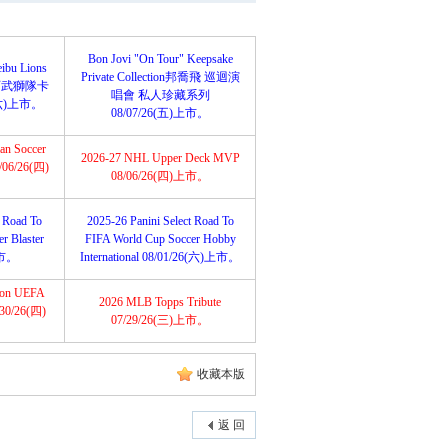
Bon Jovi "On Tour" Keepsake
ibu Lions
Private Collection邦喬飛 巡迴演
埼玉西武獅隊卡
唱會 私人珍藏系列
(六)上市。
08/07/26(五)上市。
an Soccer
2026-27 NHL Upper Deck MVP
8/06/26(四)
08/06/26(四)上市。
t Road To
2025-26 Panini Select Road To
r Blaster
FIFA World Cup Soccer Hobby
上市。
International 08/01/26(六)上市。
tion UEFA
2026 MLB Topps Tribute
/30/26(四)
07/29/26(三)上市。
收藏本版
返 回