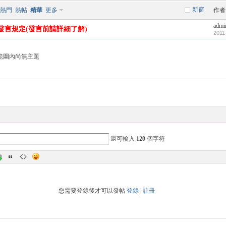
新窗
熱門
熱帖
精華
更多
作者
admi
發言規定(發言前請詳細了解)
2011
範圍內尚無主題
還可輸入
120
個字符
您需要登錄後才可以發帖
登錄
|
註冊