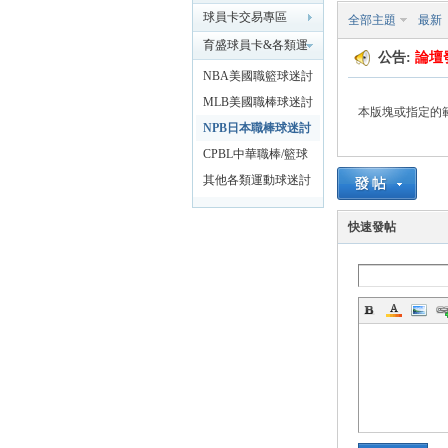
球員卡交易專區
全部主題
最新
育盛球員卡&各類運
球
公告:
論壇
動討論區
NBA美國職籃球迷討
論區
MLB美國職棒球迷討
本版塊或指定的
論區
NPB日本職棒球迷討
論區
CPBL中華職棒/籃球
迷討論區
其他各類運動球迷討
論區
快速發帖
員