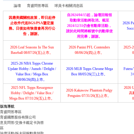
論壇
育盛問答專區
球員卡相關消息區
自2024/04/15起，論壇回報領
因應美國關稅政策，即日起停
取勳章活動將取消。截至
止收件代送BGS/PSA鑒定服
2026 Pa
2024/12/31仍會有勳章活動，
務。日後如有恢復會再另行公
Soc
請於此時間將帳號中的勳章使
育
»
›
›
告，謝謝。
用完畢，謝謝。
2026 Leaf Seasons In The Sun
2026 Panini PFL Contenders
2025-26
Baseball 08/07/26(五)上市。
08/06/26(四)上市。
2025-26 NBA Topps Chrome
Update Hobby / Jumob / Delight /
2026 MLB Topps Chrome Mega
Futera 
Value Box / Mega Box
Box 08/05/26(三)上市。
3
08/06/26(四)上市。
2025 NFL Topps Resurgence
2026 U
2026 Kakawow Phantom Pudgy
盛
Hobby / Delight / Value Box /
高
Penguins 07/31/26(五)上市。
Mega Box 07/31/26(五)上市。
版塊導航
育盛問答專區
育盛國際股份有限公司
意見問答/交換卡鑑定卡詢答
區
論壇活動/拆卡回報勳章領取