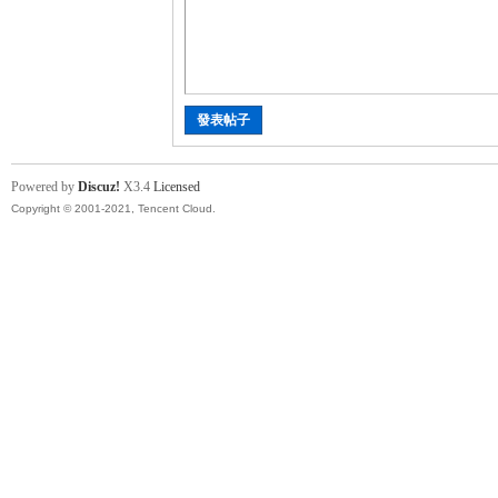
討
發表帖子
Powered by
Discuz!
X3.4
Licensed
Copyright © 2001-2021, Tencent Cloud.
論
區