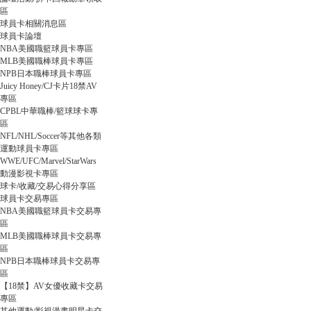
區
球員卡相關消息區
球員卡論壇
球
NBA美國職籃球員卡專區
MLB美國職棒球員卡專區
NPB日本職棒球員卡專區
Juicy Honey/CJ卡片18禁AV
專區
CPBL中華職棒/籃球球卡專
區
NFL/NHL/Soccer等其他各類
運動球員卡專區
WWE/UFC/Marvel/StarWars
動漫影視卡專區
員
球卡/收藏/交易心得分享區
球員卡交易專區
NBA美國職籃球員卡交易專
區
MLB美國職棒球員卡交易專
區
NPB日本職棒球員卡交易專
區
【18禁】AV女優收藏卡交易
專區