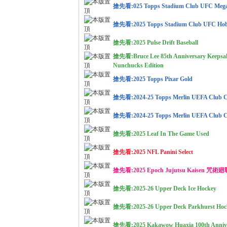
搶先看:025 Topps Stadium Club UFC Meg
搶先看:2025 Topps Stadium Club UFC Ho
搶先看:2025 Pulse Drift Baseball
搶先看:Bruce Lee 85th Anniversary Keepsake
各
Nunchucks Edition
搶先看:2025 Topps Pixar Gold
搶先看:2024-25 Topps Merlin UEFA Club Com
搶先看:2024-25 Topps Merlin UEFA Club C
搶先看:2025 Leaf In The Game Used
搶先看:2025 NFL Panini Select
類
搶先看:2025 Epoch Jujutsu Kaisen 
搶先看:2025-26 Upper Deck Ice Hockey
搶先看:2025-26 Upper Deck Parkhurst Hoc
搶先看:2025 Kakawow Huaxia 100th Anniv