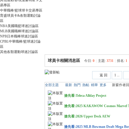
其他運動/影視漫畫明星卡交
卡
易專區
中華職棒/籃球球卡交易專區
育盛球員卡&各類運動討論
區
NBA美國職籃球迷討論區
MLB美國職棒球迷討論區
NPB日本職棒球迷討論區
CPBL中華職棒/籃球迷討論
區
其他各類運動球迷討論區
(球
球員卡相關消息區
今日:
0
|
主題:
3731
|
排名:
1
返 回
1 ...
全部主題
最新
熱門
熱帖
精華
更多
新窗
作者
回
搶先看:Teleca Allday Project
搶先看:2025 KAKAWOW Cosmos Marvel Tr
搶先看:2026 Upper Deck AEW
星
搶先看:2025 MLB Bowman Draft Mega Bo