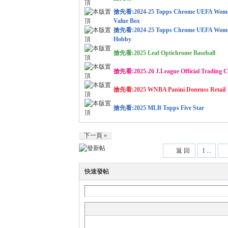
搶先看:2024-25 Topps Chrome UEFA Women
Value Box
搶先看:2024-25 Topps Chrome UEFA Women
運
Hobby
搶先看:2025 Leaf Optichrome Baseball
搶先看:2025-26 J.League Official Trading C
搶先看:2025 WNBA Panini Donruss Retail
搶先看:2025 MLB Topps Five Star
動
下一頁 »
返 回
1 ...
快速發帖